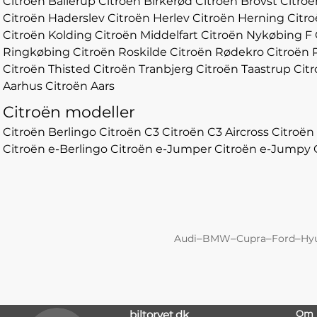
Citroën Ballerup
Citroën Birkerød
Citroën Brovst
Citroë
Citroën Haderslev
Citroën Herlev
Citroën Herning
Citro
Citroën Kolding
Citroën Middelfart
Citroën Nykøbing F
Ringkøbing
Citroën Roskilde
Citroën Rødekro
Citroën 
Citroën Thisted
Citroën Tranbjerg
Citroën Taastrup
Cit
Aarhus
Citroën Aars
Citroën modeller
Citroën Berlingo
Citroën C3
Citroën C3 Aircross
Citroën
Citroën e-Berlingo
Citroën e-Jumper
Citroën e-Jumpy
–
–
–
–
Audi
BMW
Cupra
Ford
Hy
biltorvet.dk
Om