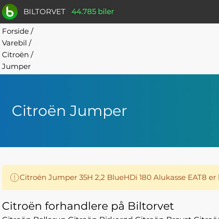
BILTORVET
44.785 biler
Forside
/
Varebil
/
Citroën
/
Jumper
Citroën Jumper
Citroën Jumper 35H 2,2 BlueHDi 180 Alukasse EAT8 er 
Citroën forhandlere på Biltorvet