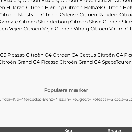
n Esbjerg
Citroën Esbjerg
Citroën Frederikshavn
Citroë
ën Hillerød
Citroën Hjørring
Citroën Holbæk
Citroën Hol
Citroën Næstved
Citroën Odense
Citroën Randers
Citro
Rødovre
Citroën Skanderborg
Citroën Skive
Citroën Skæ
roën Vejen
Citroën Vejle
Citroën Viborg
Citroën Virum
Ci
 C3 Picasso
Citroën C4
Citroën C4 Cactus
Citroën C4 Pic
Citroën Grand C4 Picasso
Citroën Grand C4 SpaceTourer
Populære mærker
–
–
–
–
–
–
–
undai
Kia
Mercedes-Benz
Nissan
Peugeot
Polestar
Skoda
Su
Køb
Bruger