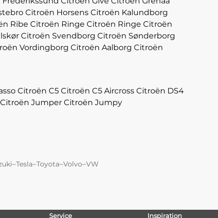
n Frederikssund
Citroën Give
Citroën Grenaa
stebro
Citroën Horsens
Citroën Kalundborg
ën Ribe
Citroën Ringe
Citroën Ringe
Citroën
lskør
Citroën Svendborg
Citroën Sønderborg
troën Vordingborg
Citroën Aalborg
Citroën
asso
Citroën C5
Citroën C5 Aircross
Citroën DS4
Citroën Jumper
Citroën Jumpy
–
–
–
–
zuki
Tesla
Toyota
Volvo
VW
Service
Inspiration