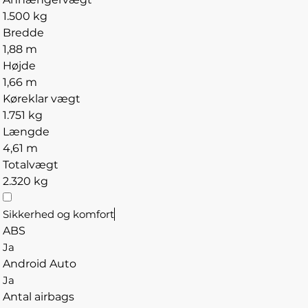
1.500 kg
Bredde
1,88 m
Højde
1,66 m
Køreklar vægt
1.751 kg
Længde
4,61 m
Totalvægt
2.320 kg
Sikkerhed og komfort
ABS
Ja
Android Auto
Ja
Antal airbags