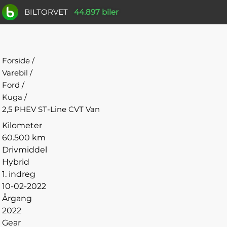
BILTORVET
44.897 biler
Forside
/
Varebil
/
Ford
/
Kuga
/
2,5 PHEV ST-Line CVT Van
Kilometer
60.500 km
Drivmiddel
Hybrid
1. indreg
10-02-2022
Årgang
2022
Gear