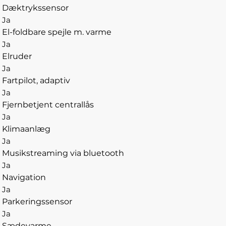
Dæktrykssensor
Ja
El-foldbare spejle m. varme
Ja
Elruder
Ja
Fartpilot, adaptiv
Ja
Fjernbetjent centrallås
Ja
Klimaanlæg
Ja
Musikstreaming via bluetooth
Ja
Navigation
Ja
Parkeringssensor
Ja
Sædevarme