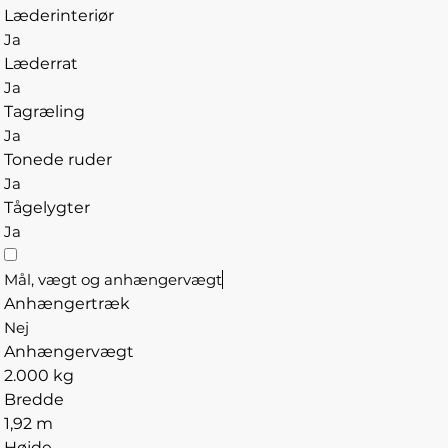
Læderinteriør
Ja
Læderrat
Ja
Tagræling
Ja
Tonede ruder
Ja
Tågelygter
Ja
Mål, vægt og anhængervægt
Anhængertræk
Nej
Anhængervægt
2.000 kg
Bredde
1,92 m
Højde