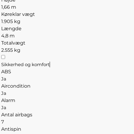
1,66 m
Køreklar vægt
1.905 kg
Længde
4,8 m
Totalvægt
2.555 kg
Sikkerhed og komfort
ABS
Ja
Aircondition
Ja
Alarm
Ja
Antal airbags
7
Antispin