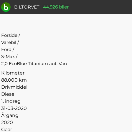
BILTORVET
44.926 biler
Forside
/
Varebil
/
Ford
/
S-Max
/
2,0 EcoBlue Titanium aut. Van
Kilometer
88.000 km
Drivmiddel
Diesel
1. indreg
31-03-2020
Årgang
2020
Gear