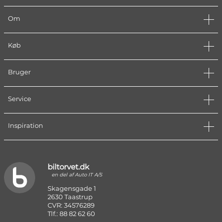
Om
Køb
Bruger
Service
Inspiration
biltorvet.dk
en del af Auto IT A/S
Skagensgade 1
2630 Taastrup
CVR: 34576289
Tlf.: 88 82 62 60