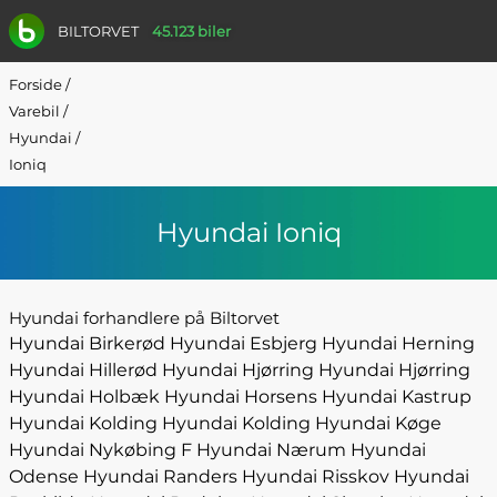
BILTORVET
45.123 biler
Forside
/
Varebil
/
Hyundai
/
Ioniq
Hyundai Ioniq
Hyundai forhandlere på Biltorvet
Hyundai Birkerød
Hyundai Esbjerg
Hyundai Herning
Hyundai Hillerød
Hyundai Hjørring
Hyundai Hjørring
Hyundai Holbæk
Hyundai Horsens
Hyundai Kastrup
Hyundai Kolding
Hyundai Kolding
Hyundai Køge
Hyundai Nykøbing F
Hyundai Nærum
Hyundai
Odense
Hyundai Randers
Hyundai Risskov
Hyundai