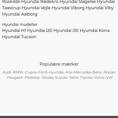
Roskilde
Hyundai Rødekro
Hyundai Slagelse
Hyundai
Taastrup
Hyundai Vejle
Hyundai Viborg
Hyundai Viby
Hyundai Aalborg
Hyundai modeller
Hyundai H1
Hyundai i20
Hyundai i30
Hyundai Kona
Hyundai Tucson
Populære mærker
Audi
BMW
Cupra
Ford
Hyundai
Kia
Mercedes-Benz
Nissan
–
–
–
–
–
–
–
Peugeot
Polestar
Skoda
Suzuki
Tesla
Toyota
Volvo
VW
–
–
–
–
–
–
–
–