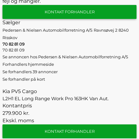
fejl og mangler.
KONTAKT FORHANDLER
Sælger
Pedersen & Nielsen Automobilforretning A/S
Ravnsøvej 2
8240
Risskov
70 82 81 09
70 82 81 09
Se annoncen hos Pedersen & Nielsen Automobilforretning A/S
Forhandlers hjemmeside
Se forhandlers 39 annoncer
Se forhandler på kort
Kia PV5 Cargo
L2H1 EL Long Range Work Pro 163HK Van Aut.
Kontantpris
279.900 kr.
Ekskl. moms
KONTAKT FORHANDLER