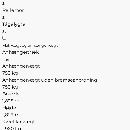
Ja
Perlemor
Ja
Tågelygter
Ja
Mål, vægt og anhængervægt
Anhængertræk
Nej
Anhængervægt
750 kg
Anhængervægt uden bremseanordning
750 kg
Bredde
1,895 m
Højde
1,899 m
Køreklar vægt
1.960 kg