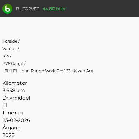
BILTORVET
44.812 biler
Forside
/
Varebil
/
Kia
/
PV5 Cargo
/
L2H1 EL Long Range Work Pro 163HK Van Aut.
Kilometer
3.638 km
Drivmiddel
El
1. indreg
23-02-2026
Årgang
2026