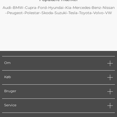
Audi
BMW
Cupra
Ford
Hyundai
Kia
Mercedes-Benz
Nissan
–
–
–
–
–
–
–
Peugeot
Polestar
Skoda
Suzuki
Tesla
Toyota
Volvo
VW
–
–
–
–
–
–
–
–
Om
Køb
Bruger
Service