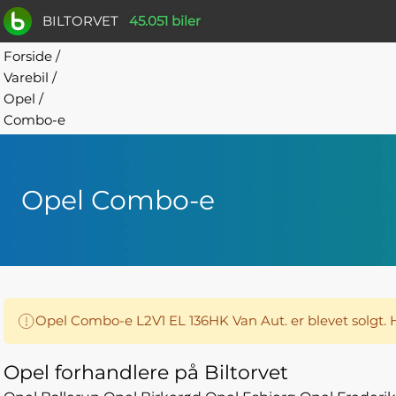
BILTORVET
45.051 biler
Forside
/
Varebil
/
Opel
/
Combo-e
Opel Combo-e
Opel Combo-e L2V1 EL 136HK Van Aut. er blevet solgt.
Opel forhandlere på Biltorvet