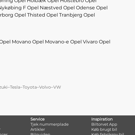
ørring
Opel Holbæk
Opel Holstebro
Opel
Nykøbing F
Opel Næstved
Opel Odense
Opel
rborg
Opel Thisted
Opel Tranbjerg
Opel
Opel Movano
Opel Movano-e
Opel Vivaro
Opel
–
–
–
–
zuki
Tesla
Toyota
Volvo
VW
Service
Inspiration
Tjek nummerplade
Biltorvet App
r
Artikler
Køb brugt bil
ncer
Bilguiden
Køb fabriksny bil