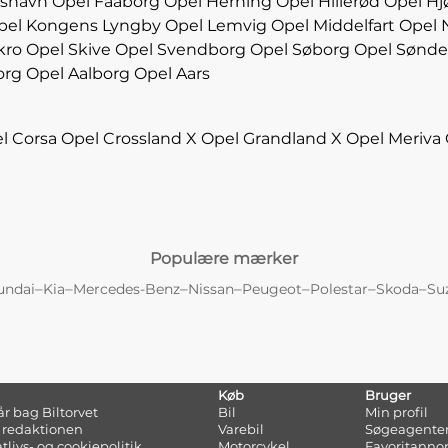
kshavn
Opel Faaborg
Opel Herning
Opel Hillerød
Opel Hj
pel Kongens Lyngby
Opel Lemvig
Opel Middelfart
Opel 
kro
Opel Skive
Opel Svendborg
Opel Søborg
Opel Sønde
org
Opel Aalborg
Opel Aars
l Corsa
Opel Crossland X
Opel Grandland X
Opel Meriva
Populære mærker
–
–
–
–
–
–
–
undai
Kia
Mercedes-Benz
Nissan
Peugeot
Polestar
Skoda
Su
Køb
Bruger
tår bag Biltorvet
Bil
Min profil
 redaktionen
Varebil
Søgeagente
atlivs- og cookiepolitik
Motorcykel
Favoritanno