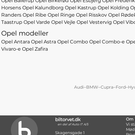
Opel Ballerup
Opel Birkerød
Opel Esbjerg
Opel Frederi
Horsens
Opel Kalundborg
Opel Kastrup
Opel Kolding
O
Randers
Opel Ribe
Opel Ringe
Opel Risskov
Opel Røde
Taastrup
Opel Varde
Opel Vejle
Opel Vestervig
Opel Vib
Opel modeller
Opel Antara
Opel Astra
Opel Combo
Opel Combo-e
Ope
Vivaro-e
Opel Zafira
–
–
–
–
Audi
BMW
Cupra
Ford
Hy
biltorvet.dk
Om
Vi s
en del af Auto IT A/S
Mød
Skagensgade 1
Priv