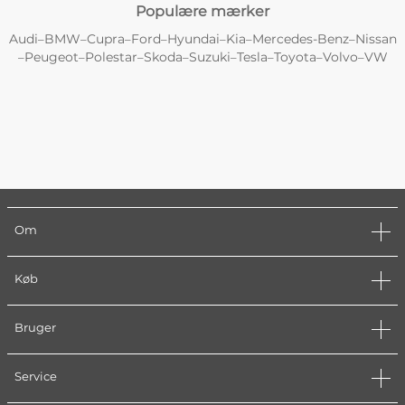
Populære mærker
Audi
BMW
Cupra
Ford
Hyundai
Kia
Mercedes-Benz
Nissan
–
–
–
–
–
–
–
Peugeot
Polestar
Skoda
Suzuki
Tesla
Toyota
Volvo
VW
–
–
–
–
–
–
–
–
Om
Køb
Bruger
Service