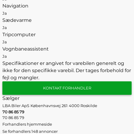
Navigation
Ja
Sædevarme
Ja
Tripcomputer
Ja
Vognbaneassistent
Ja
Specifikationer er angivet for varebilen generelt og
ikke for den specifikke varebil. Der tages forbehold for
fejl og mangler.
KONTAKT FORHANDLER
Sælger
LBA Biler ApS
Københavnsvej 261
4000 Roskilde
70 86 85 79
70 86 85 79
Forhandlers hjemmeside
Se forhandlers 148 annoncer