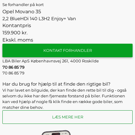
Se forhandler på kort
Opel Movano 35
2,2 BlueHDi 140 L3H2 Enjoy+ Van
Kontantpris
159.900 kr.
Ekskl. moms
KONTAKT FORHANDLER
LBA Biler ApS
Københavnsvej 261,
4000 Roskilde
70 86 85 79
70 86 85 79
Har du brug for hjælp til at finde den rigtige bil?
Vi har lavet en bilguide, der kan finde den rette bil til dig - også
selvom du ikke har den fjerneste forstand på biler. Funktionen
kan ved hjælp af nogle få klik finde en række gode biler, som
matcher dine behov.
LÆS MERE HER