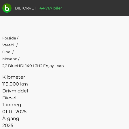
BILTORVET
44.767 biler
Forside
/
Varebil
/
Opel
/
Movano
/
2,2 BlueHDi 140 L3H2 Enjoy+ Van
Kilometer
119.000 km
Drivmiddel
Diesel
1. indreg
01-01-2025
Årgang
2025