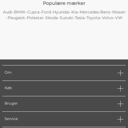
Populære mærker
Audi
BMW
Cupra
Ford
Hyundai
Kia
Mercedes-Benz
Nissan
–
–
–
–
–
–
–
Peugeot
Polestar
Skoda
Suzuki
Tesla
Toyota
Volvo
VW
–
–
–
–
–
–
–
–
Om
Køb
Bruger
Service