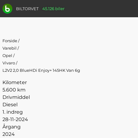
BILTORVET
45.126 biler
Forside
/
Varebil
/
Opel
/
Vivaro
/
L2V2 2,0 BlueHDi Enjoy+ 145HK Van 6g
Kilometer
5.600 km
Drivmiddel
Diesel
1. indreg
28-11-2024
Årgang
2024