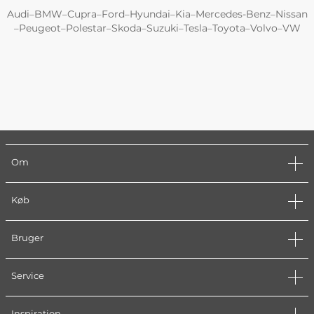
Audi
BMW
Cupra
Ford
Hyundai
Kia
Mercedes-Benz
Nissan
–
–
–
–
–
–
–
Peugeot
Polestar
Skoda
Suzuki
Tesla
Toyota
Volvo
VW
–
–
–
–
–
–
–
–
Om
Køb
Bruger
Service
Inspiration