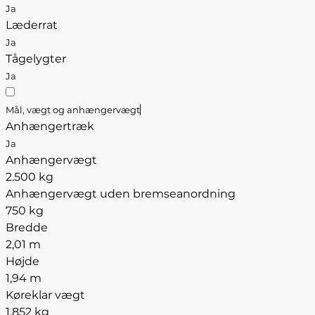
Ja
Læderrat
Ja
Tågelygter
Ja
Mål, vægt og anhængervægt
Anhængertræk
Ja
Anhængervægt
2.500 kg
Anhængervægt uden bremseanordning
750 kg
Bredde
2,01 m
Højde
1,94 m
Køreklar vægt
1.852 kg