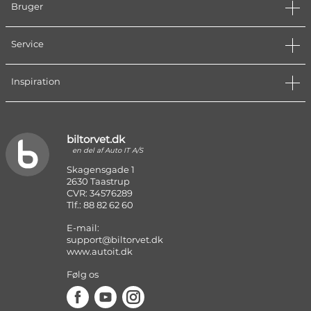
Bruger
Service
Inspiration
biltorvet.dk
en del af Auto IT A/S
Skagensgade 1
2630 Taastrup
CVR: 34576289
Tlf.: 88 82 62 60
E-mail:
support@biltorvet.dk
www.autoit.dk
Følg os