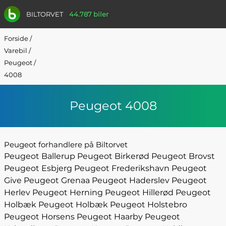
BILTORVET
44.787 biler
Forside
/
Varebil
/
Peugeot
/
4008
Peugeot 4008
Peugeot forhandlere på Biltorvet
Peugeot Ballerup
Peugeot Birkerød
Peugeot Brovst
Peugeot Esbjerg
Peugeot Frederikshavn
Peugeot
Give
Peugeot Grenaa
Peugeot Haderslev
Peugeot
Herlev
Peugeot Herning
Peugeot Hillerød
Peugeot
Holbæk
Peugeot Holbæk
Peugeot Holstebro
Peugeot Horsens
Peugeot Haarby
Peugeot