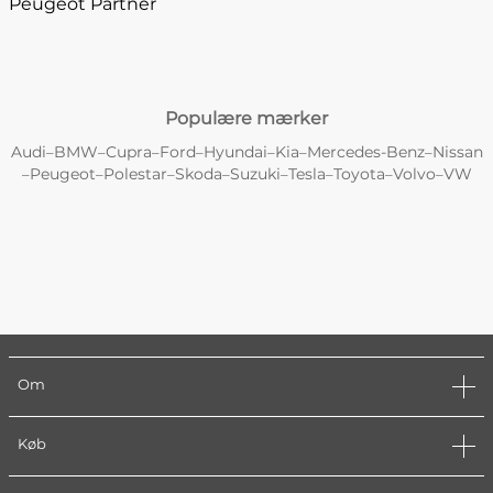
Peugeot Partner
Populære mærker
Audi
BMW
Cupra
Ford
Hyundai
Kia
Mercedes-Benz
Nissan
–
–
–
–
–
–
–
Peugeot
Polestar
Skoda
Suzuki
Tesla
Toyota
Volvo
VW
–
–
–
–
–
–
–
–
Om
Køb