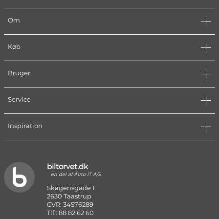
Om
Køb
Bruger
Service
Inspiration
biltorvet.dk
en del af Auto IT A/S
Skagensgade 1
2630 Taastrup
CVR: 34576289
Tlf.: 88 82 62 60