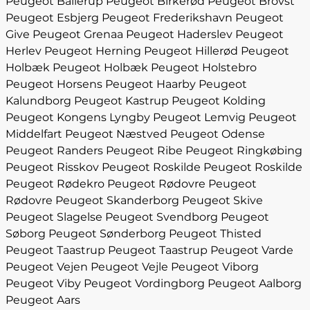
Peugeot Ballerup
Peugeot Birkerød
Peugeot Brovst
Peugeot Esbjerg
Peugeot Frederikshavn
Peugeot
Give
Peugeot Grenaa
Peugeot Haderslev
Peugeot
Herlev
Peugeot Herning
Peugeot Hillerød
Peugeot
Holbæk
Peugeot Holbæk
Peugeot Holstebro
Peugeot Horsens
Peugeot Haarby
Peugeot
Kalundborg
Peugeot Kastrup
Peugeot Kolding
Peugeot Kongens Lyngby
Peugeot Lemvig
Peugeot
Middelfart
Peugeot Næstved
Peugeot Odense
Peugeot Randers
Peugeot Ribe
Peugeot Ringkøbing
Peugeot Risskov
Peugeot Roskilde
Peugeot Roskilde
Peugeot Rødekro
Peugeot Rødovre
Peugeot
Rødovre
Peugeot Skanderborg
Peugeot Skive
Peugeot Slagelse
Peugeot Svendborg
Peugeot
Søborg
Peugeot Sønderborg
Peugeot Thisted
Peugeot Taastrup
Peugeot Taastrup
Peugeot Varde
Peugeot Vejen
Peugeot Vejle
Peugeot Viborg
Peugeot Viby
Peugeot Vordingborg
Peugeot Aalborg
Peugeot Aars