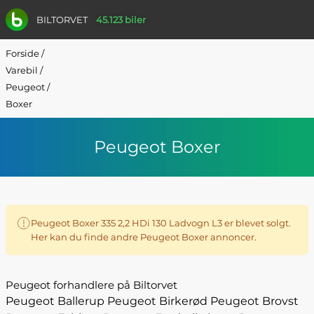
BILTORVET
45.123 biler
Forside
/
Varebil
/
Peugeot
/
Boxer
Peugeot Boxer
Peugeot Boxer 335 2,2 HDi 130 Ladvogn L3 er blevet solgt.
Her kan du finde andre Peugeot Boxer annoncer.
Peugeot forhandlere på Biltorvet
Peugeot Ballerup
Peugeot Birkerød
Peugeot Brovst