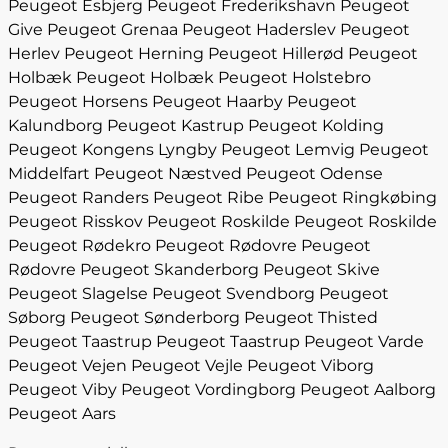
Peugeot Esbjerg
Peugeot Frederikshavn
Peugeot
Give
Peugeot Grenaa
Peugeot Haderslev
Peugeot
Herlev
Peugeot Herning
Peugeot Hillerød
Peugeot
Holbæk
Peugeot Holbæk
Peugeot Holstebro
Peugeot Horsens
Peugeot Haarby
Peugeot
Kalundborg
Peugeot Kastrup
Peugeot Kolding
Peugeot Kongens Lyngby
Peugeot Lemvig
Peugeot
Middelfart
Peugeot Næstved
Peugeot Odense
Peugeot Randers
Peugeot Ribe
Peugeot Ringkøbing
Peugeot Risskov
Peugeot Roskilde
Peugeot Roskilde
Peugeot Rødekro
Peugeot Rødovre
Peugeot
Rødovre
Peugeot Skanderborg
Peugeot Skive
Peugeot Slagelse
Peugeot Svendborg
Peugeot
Søborg
Peugeot Sønderborg
Peugeot Thisted
Peugeot Taastrup
Peugeot Taastrup
Peugeot Varde
Peugeot Vejen
Peugeot Vejle
Peugeot Viborg
Peugeot Viby
Peugeot Vordingborg
Peugeot Aalborg
Peugeot Aars