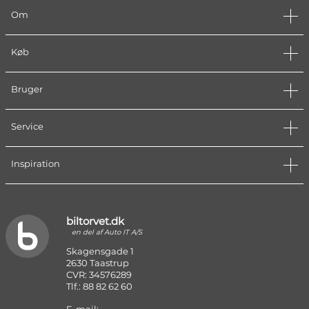
Om
Køb
Bruger
Service
Inspiration
biltorvet.dk
en del af Auto IT A/S
Skagensgade 1
2630 Taastrup
CVR: 34576289
Tlf.: 88 82 62 60