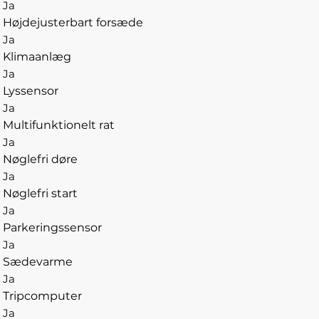
Ja
Højdejusterbart forsæde
Ja
Klimaanlæg
Ja
Lyssensor
Ja
Multifunktionelt rat
Ja
Nøglefri døre
Ja
Nøglefri start
Ja
Parkeringssensor
Ja
Sædevarme
Ja
Tripcomputer
Ja