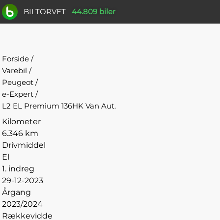
BILTORVET
44.809 biler
Forside
/
Varebil
/
Peugeot
/
e-Expert
/
L2 EL Premium 136HK Van Aut.
Kilometer
6.346 km
Drivmiddel
El
1. indreg
29-12-2023
Årgang
2023/2024
Rækkevidde