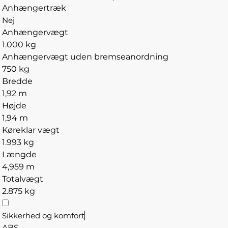
Anhængertræk
Nej
Anhængervægt
1.000 kg
Anhængervægt uden bremseanordning
750 kg
Bredde
1,92 m
Højde
1,94 m
Køreklar vægt
1.993 kg
Længde
4,959 m
Totalvægt
2.875 kg
Sikkerhed og komfort
ABS