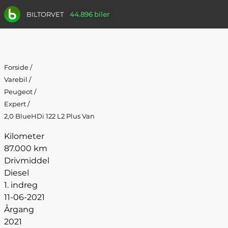
BILTORVET
44.896 biler
Forside
/
Varebil
/
Peugeot
/
Expert
/
2,0 BlueHDi 122 L2 Plus Van
Kilometer
87.000 km
Drivmiddel
Diesel
1. indreg
11-06-2021
Årgang
2021