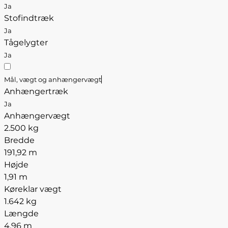
Ja
Stofindtræk
Ja
Tågelygter
Ja
Mål, vægt og anhængervægt
Anhængertræk
Ja
Anhængervægt
2.500 kg
Bredde
191,92 m
Højde
1,91 m
Køreklar vægt
1.642 kg
Længde
4,96 m