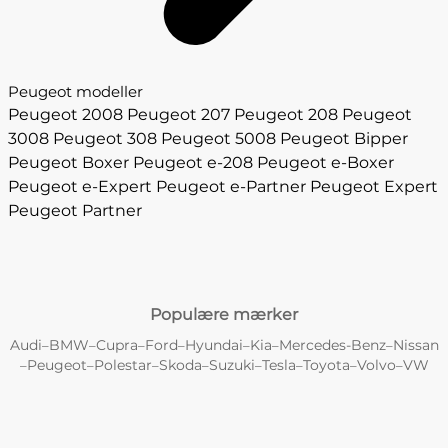
Peugeot modeller
Peugeot 2008
Peugeot 207
Peugeot 208
Peugeot
3008
Peugeot 308
Peugeot 5008
Peugeot Bipper
Peugeot Boxer
Peugeot e-208
Peugeot e-Boxer
Peugeot e-Expert
Peugeot e-Partner
Peugeot Expert
Peugeot Partner
Populære mærker
Audi
BMW
Cupra
Ford
Hyundai
Kia
Mercedes-Benz
Nissan
–
–
–
–
–
–
–
Peugeot
Polestar
Skoda
Suzuki
Tesla
Toyota
Volvo
VW
–
–
–
–
–
–
–
–