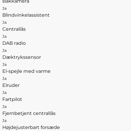
Bakkamera
Ja
Blindvinkelassistent
Ja
Centrallås
Ja
DAB radio
Ja
Dæktrykssensor
Ja
El-spejle med varme
Ja
Elruder
Ja
Fartpilot
Ja
Fjernbetjent centrallås
Ja
Højdejusterbart forsæde