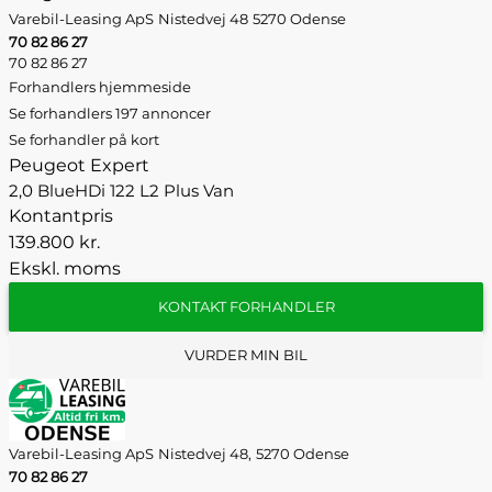
Varebil-Leasing ApS
Nistedvej 48
5270 Odense
70 82 86 27
70 82 86 27
Forhandlers hjemmeside
Se forhandlers 197 annoncer
Se forhandler på kort
Peugeot Expert
2,0 BlueHDi 122 L2 Plus Van
Kontantpris
139.800 kr.
Ekskl. moms
KONTAKT FORHANDLER
VURDER MIN BIL
Varebil-Leasing ApS
Nistedvej 48,
5270 Odense
70 82 86 27