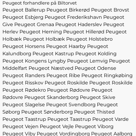
Peugeot forhandlere på Biltorvet
Peugeot Ballerup
Peugeot Birkerød
Peugeot Brovst
Peugeot Esbjerg
Peugeot Frederikshavn
Peugeot
Give
Peugeot Grenaa
Peugeot Haderslev
Peugeot
Herlev
Peugeot Herning
Peugeot Hillerød
Peugeot
Holbæk
Peugeot Holbæk
Peugeot Holstebro
Peugeot Horsens
Peugeot Haarby
Peugeot
Kalundborg
Peugeot Kastrup
Peugeot Kolding
Peugeot Kongens Lyngby
Peugeot Lemvig
Peugeot
Middelfart
Peugeot Næstved
Peugeot Odense
Peugeot Randers
Peugeot Ribe
Peugeot Ringkøbing
Peugeot Risskov
Peugeot Roskilde
Peugeot Roskilde
Peugeot Rødekro
Peugeot Rødovre
Peugeot
Rødovre
Peugeot Skanderborg
Peugeot Skive
Peugeot Slagelse
Peugeot Svendborg
Peugeot
Søborg
Peugeot Sønderborg
Peugeot Thisted
Peugeot Taastrup
Peugeot Taastrup
Peugeot Varde
Peugeot Vejen
Peugeot Vejle
Peugeot Viborg
Peugeot Viby
Peugeot Vordingborg
Peugeot Aalborg