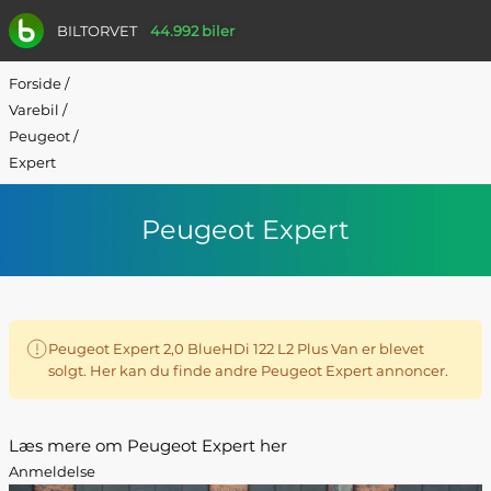
BILTORVET
44.992 biler
Forside
/
Varebil
/
Peugeot
/
Expert
Peugeot Expert
Peugeot Expert 2,0 BlueHDi 122 L2 Plus Van er blevet
solgt. Her kan du finde andre Peugeot Expert annoncer.
Læs mere om Peugeot Expert her
Anmeldelse