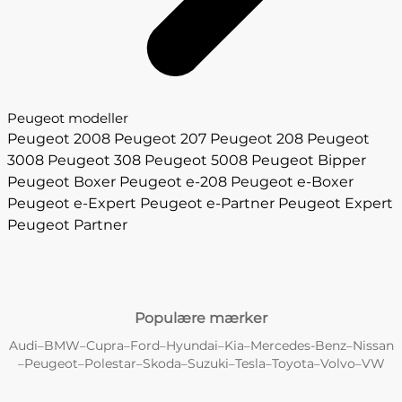
Peugeot modeller
Peugeot 2008
Peugeot 207
Peugeot 208
Peugeot
3008
Peugeot 308
Peugeot 5008
Peugeot Bipper
Peugeot Boxer
Peugeot e-208
Peugeot e-Boxer
Peugeot e-Expert
Peugeot e-Partner
Peugeot Expert
Peugeot Partner
Populære mærker
Audi
BMW
Cupra
Ford
Hyundai
Kia
Mercedes-Benz
Nissan
–
–
–
–
–
–
–
Peugeot
Polestar
Skoda
Suzuki
Tesla
Toyota
Volvo
VW
–
–
–
–
–
–
–
–