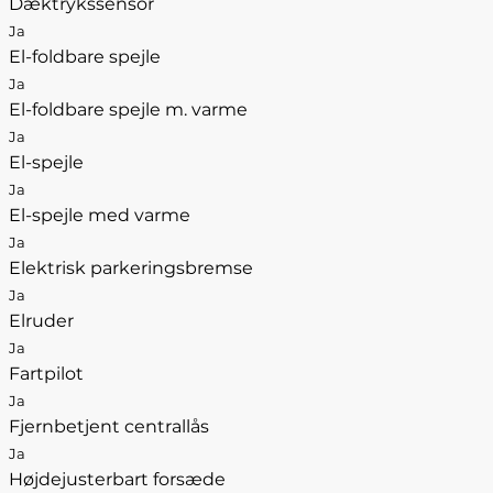
Dæktrykssensor
Ja
El-foldbare spejle
Ja
El-foldbare spejle m. varme
Ja
El-spejle
Ja
El-spejle med varme
Ja
Elektrisk parkeringsbremse
Ja
Elruder
Ja
Fartpilot
Ja
Fjernbetjent centrallås
Ja
Højdejusterbart forsæde