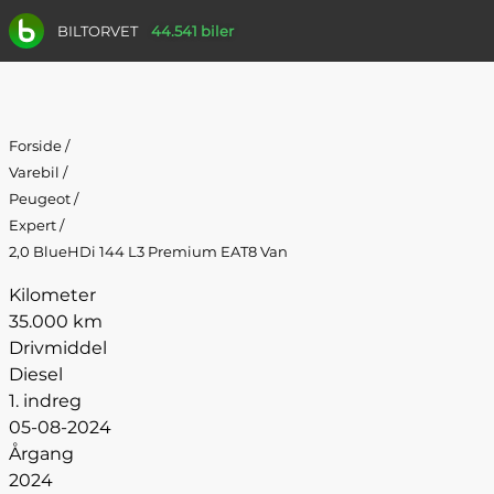
BILTORVET
44.541 biler
Forside
/
Varebil
/
Peugeot
/
Expert
/
2,0 BlueHDi 144 L3 Premium EAT8 Van
Kilometer
35.000 km
Drivmiddel
Diesel
1. indreg
05-08-2024
Årgang
2024