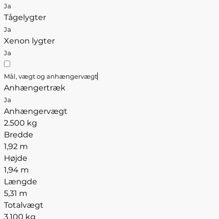
Ja
Tågelygter
Ja
Xenon lygter
Ja
Mål, vægt og anhængervægt
Anhængertræk
Ja
Anhængervægt
2.500 kg
Bredde
1,92 m
Højde
1,94 m
Længde
5,31 m
Totalvægt
3.100 kg