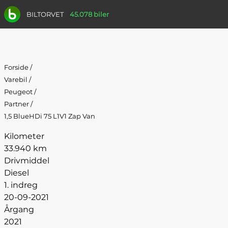
BILTORVET
45.078 biler
Forside
/
Varebil
/
Peugeot
/
Partner
/
1,5 BlueHDi 75 L1V1 Zap Van
Kilometer
33.940 km
Drivmiddel
Diesel
1. indreg
20-09-2021
Årgang
2021