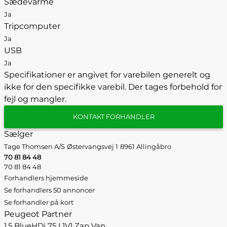
Sædevarme
Ja
Tripcomputer
Ja
USB
Ja
Specifikationer er angivet for varebilen generelt og
ikke for den specifikke varebil. Der tages forbehold for
fejl og mangler.
KONTAKT FORHANDLER
Sælger
Tage Thomsen A/S
Østervangsvej 1
8961 Allingåbro
70 81 84 48
70 81 84 48
Forhandlers hjemmeside
Se forhandlers 50 annoncer
Se forhandler på kort
Peugeot Partner
1,5 BlueHDi 75 L1V1 Zap Van