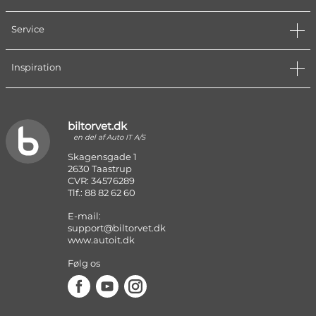
Service
Inspiration
biltorvet.dk
en del af Auto IT A/S
Skagensgade 1
2630 Taastrup
CVR: 34576289
Tlf.: 88 82 62 60
E-mail:
support@biltorvet.dk
www.autoit.dk
Følg os