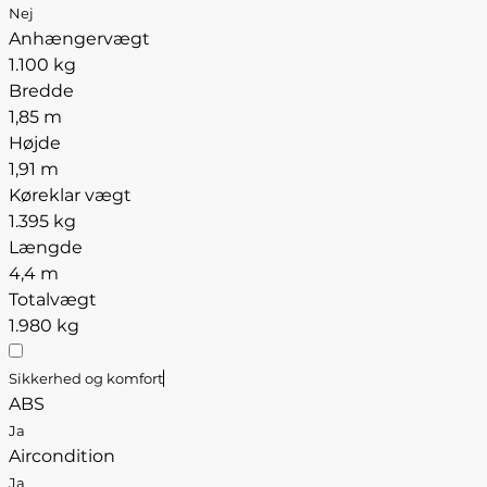
Nej
Anhængervægt
1.100 kg
Bredde
1,85 m
Højde
1,91 m
Køreklar vægt
1.395 kg
Længde
4,4 m
Totalvægt
1.980 kg
Sikkerhed og komfort
ABS
Ja
Aircondition
Ja