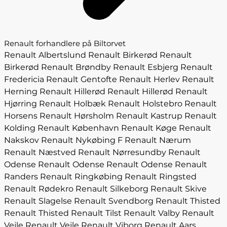
Renault forhandlere på Biltorvet
Renault Albertslund
Renault Birkerød
Renault
Birkerød
Renault Brøndby
Renault Esbjerg
Renault
Fredericia
Renault Gentofte
Renault Herlev
Renault
Herning
Renault Hillerød
Renault Hillerød
Renault
Hjørring
Renault Holbæk
Renault Holstebro
Renault
Horsens
Renault Hørsholm
Renault Kastrup
Renault
Kolding
Renault København
Renault Køge
Renault
Nakskov
Renault Nykøbing F
Renault Nærum
Renault Næstved
Renault Nørresundby
Renault
Odense
Renault Odense
Renault Odense
Renault
Randers
Renault Ringkøbing
Renault Ringsted
Renault Rødekro
Renault Silkeborg
Renault Skive
Renault Slagelse
Renault Svendborg
Renault Thisted
Renault Thisted
Renault Tilst
Renault Valby
Renault
Vejle
Renault Vejle
Renault Viborg
Renault Aars