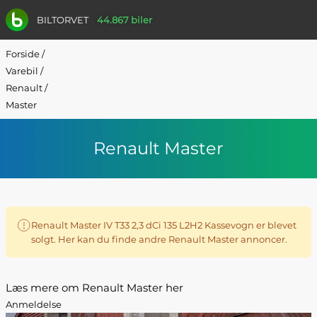
BILTORVET
44.867 biler
Forside
/
Varebil
/
Renault
/
Master
Renault Master
Renault Master IV T33 2,3 dCi 135 L2H2 Kassevogn er blevet
solgt. Her kan du finde andre Renault Master annoncer.
Læs mere om Renault Master her
Anmeldelse