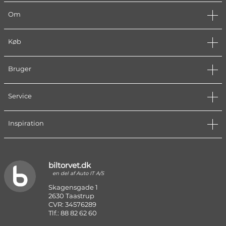
Om
Køb
Bruger
Service
Inspiration
biltorvet.dk
en del af Auto IT A/S
Skagensgade 1
2630 Taastrup
CVR: 34576289
Tlf.: 88 82 62 60