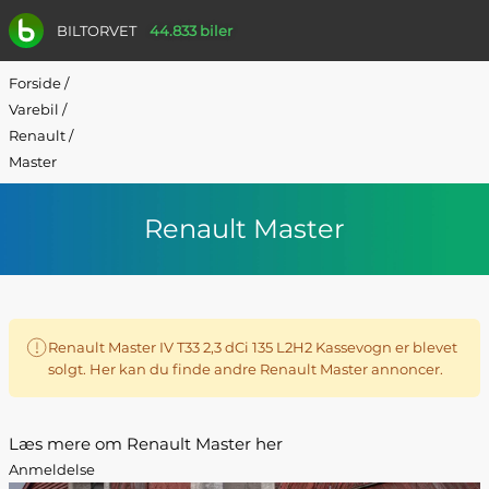
BILTORVET
44.833 biler
Forside
/
Varebil
/
Renault
/
Master
Renault Master
Renault Master IV T33 2,3 dCi 135 L2H2 Kassevogn er blevet
solgt. Her kan du finde andre Renault Master annoncer.
Læs mere om Renault Master her
Anmeldelse