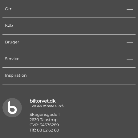
Om
Køb
Bruger
Service
Inspiration
biltorvet.dk
en del af Auto IT A/S
Skagensgade 1
2630 Taastrup
CVR: 34576289
Tlf.: 88 82 62 60