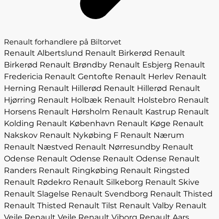
Renault forhandlere på Biltorvet
Renault Albertslund
Renault Birkerød
Renault
Birkerød
Renault Brøndby
Renault Esbjerg
Renault
Fredericia
Renault Gentofte
Renault Herlev
Renault
Herning
Renault Hillerød
Renault Hillerød
Renault
Hjørring
Renault Holbæk
Renault Holstebro
Renault
Horsens
Renault Hørsholm
Renault Kastrup
Renault
Kolding
Renault København
Renault Køge
Renault
Nakskov
Renault Nykøbing F
Renault Nærum
Renault Næstved
Renault Nørresundby
Renault
Odense
Renault Odense
Renault Odense
Renault
Randers
Renault Ringkøbing
Renault Ringsted
Renault Rødekro
Renault Silkeborg
Renault Skive
Renault Slagelse
Renault Svendborg
Renault Thisted
Renault Thisted
Renault Tilst
Renault Valby
Renault
Vejle
Renault Vejle
Renault Viborg
Renault Aars