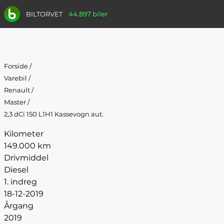
BILTORVET
44.897 biler
Forside
/
Varebil
/
Renault
/
Master
/
2,3 dCi 150 L1H1 Kassevogn aut.
Kilometer
149.000 km
Drivmiddel
Diesel
1. indreg
18-12-2019
Årgang
2019