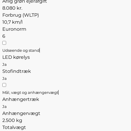
Årlig grøn ejerafgift
8.080 kr.
Forbrug (WLTP)
10,7 km/l
Euronorm
6
Udseende og stand
LED kørelys
Ja
Stofindtræk
Ja
Mål, vægt og anhængervægt
Anhængertræk
Ja
Anhængervægt
2.500 kg
Totalvægt