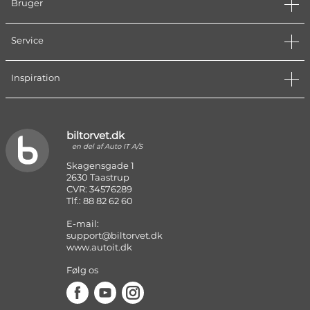
Bruger
Service
Inspiration
biltorvet.dk
en del af Auto IT A/S
Skagensgade 1
2630 Taastrup
CVR: 34576289
Tlf.: 88 82 62 60
E-mail:
support@biltorvet.dk
www.autoit.dk
Følg os