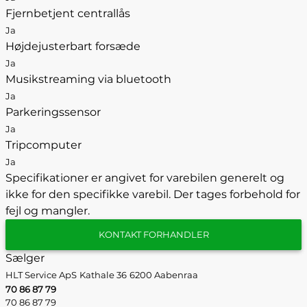
Fjernbetjent centrallås
Ja
Højdejusterbart forsæde
Ja
Musikstreaming via bluetooth
Ja
Parkeringssensor
Ja
Tripcomputer
Ja
Specifikationer er angivet for varebilen generelt og
ikke for den specifikke varebil. Der tages forbehold for
fejl og mangler.
KONTAKT FORHANDLER
Sælger
HLT Service ApS
Kathale 36
6200 Aabenraa
70 86 87 79
70 86 87 79