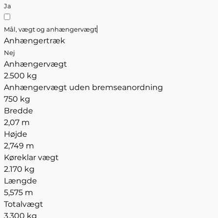
Ja
Mål, vægt og anhængervægt
Anhængertræk
Nej
Anhængervægt
2.500 kg
Anhængervægt uden bremseanordning
750 kg
Bredde
2,07 m
Højde
2,749 m
Køreklar vægt
2.170 kg
Længde
5,575 m
Totalvægt
3.300 kg