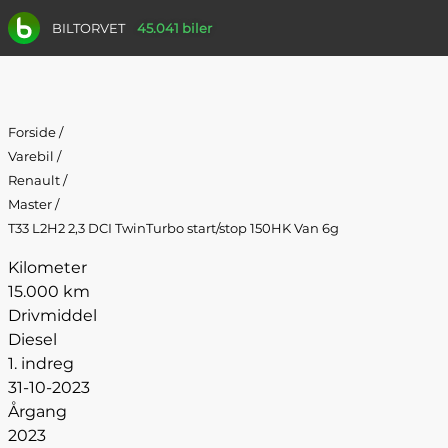
BILTORVET
45.041 biler
Forside
/
Varebil
/
Renault
/
Master
/
T33 L2H2 2,3 DCI TwinTurbo start/stop 150HK Van 6g
Kilometer
15.000 km
Drivmiddel
Diesel
1. indreg
31-10-2023
Årgang
2023