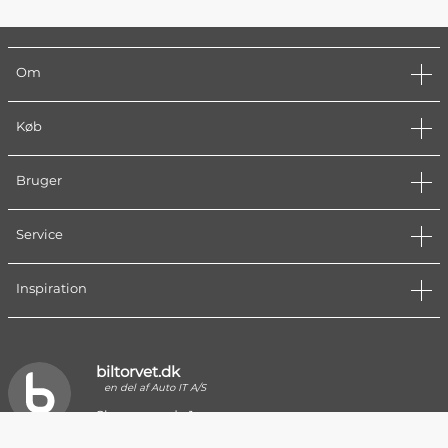
Om
Køb
Bruger
Service
Inspiration
biltorvet.dk
en del af Auto IT A/S
Skagensgade 1
2630 Taastrup