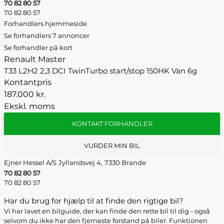
70 82 80 57
70 82 80 57
Forhandlers hjemmeside
Se forhandlers 7 annoncer
Se forhandler på kort
Renault Master
T33 L2H2 2,3 DCI TwinTurbo start/stop 150HK Van 6g
Kontantpris
187.000 kr.
Ekskl. moms
KONTAKT FORHANDLER
VURDER MIN BIL
Ejner Hessel A/S
Jyllandsvej 4,
7330 Brande
70 82 80 57
70 82 80 57
Har du brug for hjælp til at finde den rigtige bil?
Vi har lavet en bilguide, der kan finde den rette bil til dig - også
selvom du ikke har den fjerneste forstand på biler. Funktionen