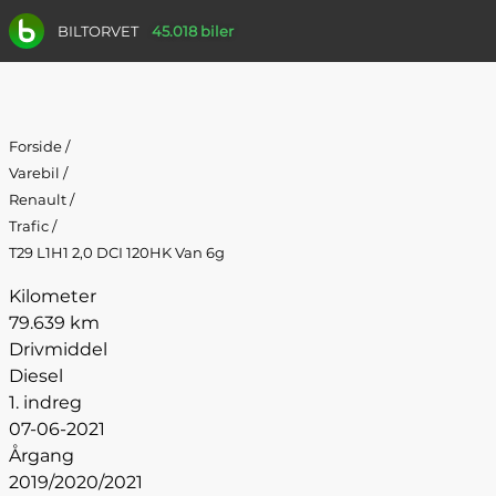
BILTORVET
45.018 biler
Forside
/
Varebil
/
Renault
/
Trafic
/
T29 L1H1 2,0 DCI 120HK Van 6g
Kilometer
79.639 km
Drivmiddel
Diesel
1. indreg
07-06-2021
Årgang
2019/2020/2021