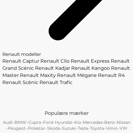
Renault modeller
Renault Captur
Renault Clio
Renault Express
Renault
Grand Scénic
Renault Kadjar
Renault Kangoo
Renault
Master
Renault Maxity
Renault Mégane
Renault R4
Renault Scénic
Renault Trafic
Populære mærker
Audi
BMW
Cupra
Ford
Hyundai
Kia
Mercedes-Benz
Nissan
–
–
–
–
–
–
–
Peugeot
Polestar
Skoda
Suzuki
Tesla
Toyota
Volvo
VW
–
–
–
–
–
–
–
–