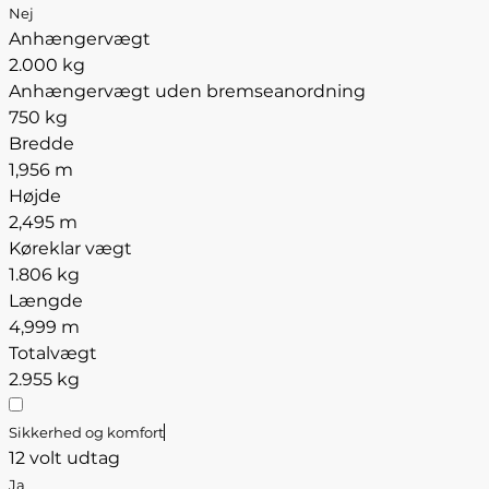
Nej
Anhængervægt
2.000 kg
Anhængervægt uden bremseanordning
750 kg
Bredde
1,956 m
Højde
2,495 m
Køreklar vægt
1.806 kg
Længde
4,999 m
Totalvægt
2.955 kg
Sikkerhed og komfort
12 volt udtag
Ja