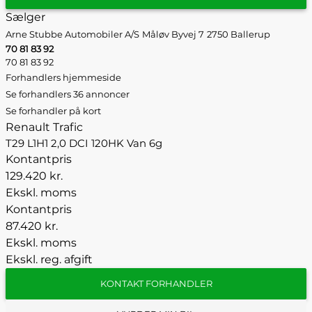
Sælger
Arne Stubbe Automobiler A/S
Måløv Byvej 7
2750 Ballerup
70 81 83 92
70 81 83 92
Forhandlers hjemmeside
Se forhandlers 36 annoncer
Se forhandler på kort
Renault Trafic
T29 L1H1 2,0 DCI 120HK Van 6g
Kontantpris
129.420 kr.
Ekskl. moms
Kontantpris
87.420 kr.
Ekskl. moms
Ekskl. reg. afgift
KONTAKT FORHANDLER