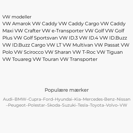
VW modeller
VW Amarok
VW Caddy
VW Caddy Cargo
VW Caddy
Maxi
VW Crafter
VW e-Transporter
VW Golf
VW Golf
Plus
VW Golf Sportsvan
VW ID.3
VW ID.4
VW ID.Buzz
VW ID.Buzz Cargo
VW LT
VW Multivan
VW Passat
VW
Polo
VW Scirocco
VW Sharan
VW T-Roc
VW Tiguan
VW Touareg
VW Touran
VW Transporter
Populære mærker
Audi
BMW
Cupra
Ford
Hyundai
Kia
Mercedes-Benz
Nissan
–
–
–
–
–
–
–
Peugeot
Polestar
Skoda
Suzuki
Tesla
Toyota
Volvo
VW
–
–
–
–
–
–
–
–