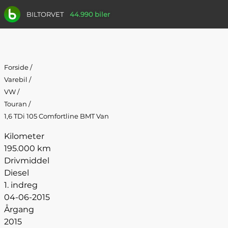
BILTORVET
44.990 biler
Forside
/
Varebil
/
VW
/
Touran
/
1,6 TDi 105 Comfortline BMT Van
Kilometer
195.000 km
Drivmiddel
Diesel
1. indreg
04-06-2015
Årgang
2015