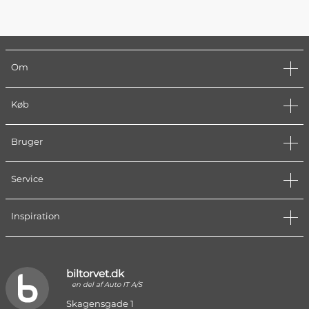
Om
Køb
Bruger
Service
Inspiration
biltorvet.dk
en del af Auto IT A/S
Skagensgade 1