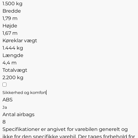
1.500 kg
Bredde
1,79 m
Højde
1,67 m
Køreklar vægt
1.444 kg
Længde
4,4 m
Totalvægt
2.200 kg
Sikkerhed og komfort
ABS
Ja
Antal airbags
8
Specifikationer er angivet for varebilen generelt og
ikke for den specifikke varebil. Der tages forbehold for