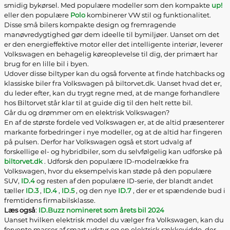
smidig bykørsel. Med populære modeller som den kompakte
up!
eller den populære
Polo
kombinerer VW stil og funktionalitet.
Disse små bilers kompakte design og fremragende
manøvredygtighed gør dem ideelle til bymiljøer. Uanset om det
er den energieffektive motor eller det intelligente interiør, leverer
Volkswagen en behagelig køreoplevelse til dig, der primært har
brug for en lille bil i byen.
Udover disse biltyper kan du også forvente at finde hatchbacks og
klassiske biler fra Volkswagen på biltorvet.dk. Uanset hvad det er,
du leder efter, kan du trygt regne med, at de mange forhandlere
hos Biltorvet står klar til at guide dig til den helt rette bil.
Går du og drømmer om en elektrisk Volkswagen?
En af de største fordele ved Volkswagen er, at de altid præsenterer
markante forbedringer i nye modeller, og at de altid har fingeren
på pulsen. Derfor har Volkswagen også et stort udvalg af
forskellige el- og hybridbiler, som du selvfølgelig kan udforske på
biltorvet.dk
. Udforsk den populære ID-modelrække fra
Volkswagen, hvor du eksempelvis kan støde på den populære
SUV,
ID.4
og resten af den populære ID-serie, der blandt andet
tæller
ID.3
,
ID.4
,
ID.5
, og den nye
ID.7
, der er et spændende bud i
fremtidens firmabilsklasse.
Læs også
:
ID.Buzz nomineret som årets bil 2024
Uanset hvilken elektrisk model du vælger fra Volkswagen, kan du
forvente masser af smart udstyr og en elektrisk rækkevidde, der