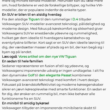
mere og mindre kendte modeller. Herunder kan du læse mere
om, hvad fordelene er ved de forskellige biltyper, og hvilke VW-
modeller, der er populære indenfor de enkelte typer.
En SUV er bilen til en alsidig hverdag
Fra den alsidige
Tiguan
til den rummelige I
D.4
tilbyder
Volkswagen SUV-modeller avanceret teknologi, pålidelighed og
moderne design. Med fokus på kørekomfort og sikkerhed giver
Volkswagens SUV'er enestående ydeevne og rummelighed,
hvilket gør dem ideelle til hverdagens kørselsbehov og
eventyrlystne bilferier. Kort sagt er en SUV den ideelle løsning til
dig, der værdsætter masser af plads og en bil, der kan begå sig i
byen og på landet.
Læs også
:
Vores artikel om den nye VW Tiguan
En sedan til hele familien
Sedaner repræsenterer en fusion af stil og ydeevne, og
Volkswagens imponerende udvalg er ingen undtagelse. I alt fra
den dynamiske
Golf
til
den elegante Passat
kombinerer
Volkswagen avanceret teknologi med komfort i hvert design.
Fokusset på brændstofeffektivitet og moderne køreegenskaber
sikrer en jævn køreoplevelse med smarte funktioner. En sedan er
for dig, der ønsker en rummelig bil, men ikke behøver alle
funktionerne fra en SUV.
En minibil til smidig bykørsel
Volkswagen tilbyder en imponerende minibilserie skabt til