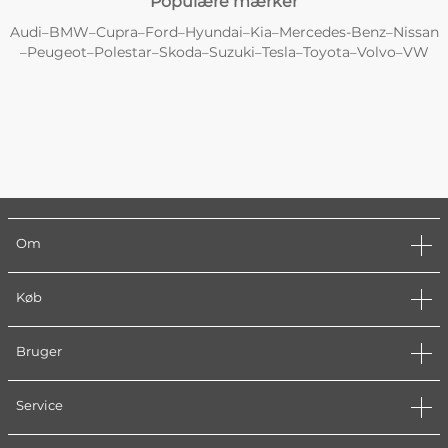
Populære mærker
Audi
BMW
Cupra
Ford
Hyundai
Kia
Mercedes-Benz
Nissan
–
–
–
–
–
–
–
Peugeot
Polestar
Skoda
Suzuki
Tesla
Toyota
Volvo
VW
–
–
–
–
–
–
–
–
Om
Køb
Bruger
Service