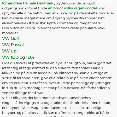
forhandlere fra hele Danmark
, og det giver dig et godt
udgangspunkt for at finde
en brugt Volkswagen-model
, der
opfylder alle dine behov. Ved at klikke ind på de enkelte modeller
kan du læse meget mere om årgang og specifikationer som
eksempelvis ekstraudstyr, kørte kilometer og meget mere.
Hos biltorvet kan du blandt andet finde disse populære VW-
modeller:
VW Golf
VW Passat
VW up!
VW ID.3
og
ID.4
Hvis du ønsker at prøvekøre en ny eller brugt VW, har vi gjort det
let for dig at tage kontakt til den enkelte forhandler. Når du
klikker ind på din ønskede bil på biltorvet.dk, kan du vælge at
skrive til forhandleren, give et direkte bud på bilen eller anmode
om en prøvetur. Herefter skriver du dine personlige oplysninger
ind, så du kan modtage et svar på din besked, når forhandleren
vender tilbage med svar.
Vi har biltyper, der kan matche ethvert kørselsbehov
Noget af det vigtigste at tage højde for i forbindelse med bilkøb,
er biltypen. Volkswagen producerer stort set alle tænkelige
biltyper, og på biltorvet.dk kan du finde en lang række af både