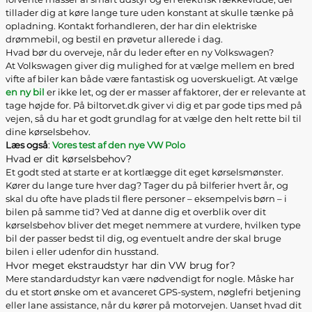
tillader dig at køre lange ture uden konstant at skulle tænke på
opladning. Kontakt forhandleren, der har din elektriske
drømmebil, og bestil en prøvetur allerede i dag.
Hvad bør du overveje, når du leder efter en ny Volkswagen?
At Volkswagen giver dig mulighed for at vælge mellem en bred
vifte af biler kan både være fantastisk og uoverskueligt. At vælge
en ny bil
er ikke let, og der er masser af faktorer, der er relevante at
tage højde for. På biltorvet.dk giver vi dig et par gode tips med på
vejen, så du har et godt grundlag for at vælge den helt rette bil til
dine kørselsbehov.
Læs også
:
Vores test af den nye VW Polo
Hvad er dit kørselsbehov?
Et godt sted at starte er at kortlægge dit eget kørselsmønster.
Kører du lange ture hver dag? Tager du på bilferier hvert år, og
skal du ofte have plads til flere personer – eksempelvis børn – i
bilen på samme tid? Ved at danne dig et overblik over dit
kørselsbehov bliver det meget nemmere at vurdere, hvilken type
bil der passer bedst til dig, og eventuelt andre der skal bruge
bilen i eller udenfor din husstand.
Hvor meget ekstraudstyr har din VW brug for?
Mere standardudstyr kan være nødvendigt for nogle. Måske har
du et stort ønske om et avanceret GPS-system, nøglefri betjening
eller lane assistance, når du kører på motorvejen. Uanset hvad dit