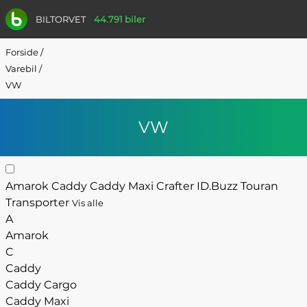
BILTORVET
44.791 biler
Forside
/
Varebil
/
VW
VW
Amarok
Caddy
Caddy Maxi
Crafter
ID.Buzz
Touran
Transporter
Vis alle
A
Amarok
C
Caddy
Caddy Cargo
Caddy Maxi