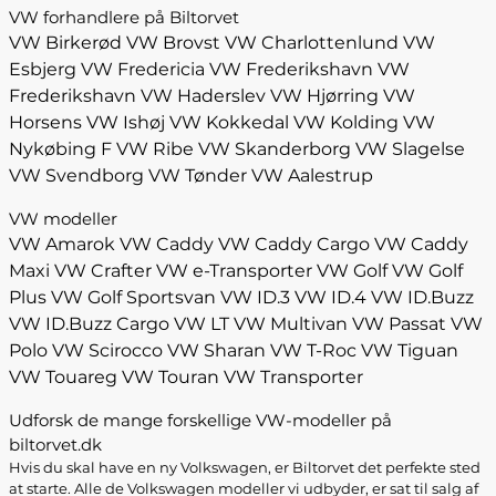
VW forhandlere på Biltorvet
VW Birkerød
VW Brovst
VW Charlottenlund
VW
Esbjerg
VW Fredericia
VW Frederikshavn
VW
Frederikshavn
VW Haderslev
VW Hjørring
VW
Horsens
VW Ishøj
VW Kokkedal
VW Kolding
VW
Nykøbing F
VW Ribe
VW Skanderborg
VW Slagelse
VW Svendborg
VW Tønder
VW Aalestrup
VW modeller
VW Amarok
VW Caddy
VW Caddy Cargo
VW Caddy
Maxi
VW Crafter
VW e-Transporter
VW Golf
VW Golf
Plus
VW Golf Sportsvan
VW ID.3
VW ID.4
VW ID.Buzz
VW ID.Buzz Cargo
VW LT
VW Multivan
VW Passat
VW
Polo
VW Scirocco
VW Sharan
VW T-Roc
VW Tiguan
VW Touareg
VW Touran
VW Transporter
Udforsk de mange forskellige VW-modeller på
biltorvet.dk
Hvis du skal have en ny Volkswagen, er Biltorvet det perfekte sted
at starte. Alle de Volkswagen modeller vi udbyder, er sat til salg af