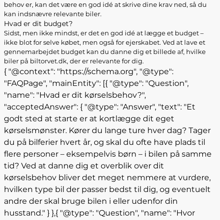
behov er, kan det være en god idé at skrive dine krav ned, så du
kan indsnævre relevante biler.
Hvad er dit budget?
Sidst, men ikke mindst, er det en god idé at lægge et budget –
ikke blot for selve købet, men også for ejerskabet. Ved at lave et
gennemarbejdet budget kan du danne dig et billede af, hvilke
biler på biltorvet.dk, der er relevante for dig.
{ "@context": "https://schema.org", "@type":
"FAQPage", "mainEntity": [{ "@type": "Question",
"name": "Hvad er dit kørselsbehov?",
"acceptedAnswer": { "@type": "Answer", "text": "Et
godt sted at starte er at kortlægge dit eget
kørselsmønster. Kører du lange ture hver dag? Tager
du på bilferier hvert år, og skal du ofte have plads til
flere personer – eksempelvis børn – i bilen på samme
tid? Ved at danne dig et overblik over dit
kørselsbehov bliver det meget nemmere at vurdere,
hvilken type bil der passer bedst til dig, og eventuelt
andre der skal bruge bilen i eller udenfor din
husstand." } },{ "@type": "Question", "name": "Hvor