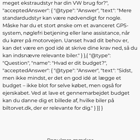
meget ekstraudstyr har din VW brug for?",
"acceptedAnswer": { "@type": "Answer", "text": "Mere
standardudstyr kan være nødvendigt for nogle.
Måske har du et stort ønske om et avanceret GPS-
system, nøglefri betjening eller lane assistance, når
du kører på motorvejen. Uanset hvad dit behov er,
kan det være en god idé at skrive dine krav ned, så du
kan indsnævre relevante biler." } },{ "@type":
"Question", "name": "Hvad er dit budget?",
"acceptedAnswer": { "@type": "Answer", "text": "Sidst,
men ikke mindst, er det en god idé at lægge et
budget – ikke blot for selve købet, men også for
ejerskabet. Ved at lave et gennemarbejdet budget
kan du danne dig et billede af, hvilke biler på
biltorvet.dk, der er relevante for dig." } }] }