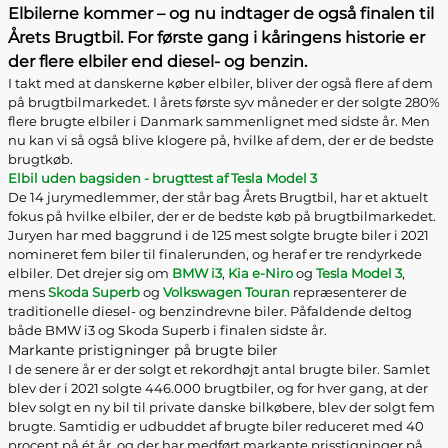
Elbilerne kommer – og nu indtager de også finalen til
Årets Brugtbil. For første gang i kåringens historie er
der flere elbiler end diesel- og benzin.
I takt med at danskerne køber elbiler, bliver der også flere af dem
på brugtbilmarkedet. I årets første syv måneder er der solgte 280%
flere brugte elbiler i Danmark sammenlignet med sidste år. Men
nu kan vi så også blive klogere på, hvilke af dem, der er de bedste
brugtkøb.
Elbil uden bagsiden - brugttest af Tesla Model 3
De 14 jurymedlemmer, der står bag Årets Brugtbil, har et aktuelt
fokus på hvilke elbiler, der er de bedste køb på brugtbilmarkedet.
Juryen har med baggrund i de 125 mest solgte brugte biler i 2021
nomineret fem biler til finalerunden, og heraf er tre rendyrkede
elbiler. Det drejer sig om
BMW i3
,
Kia e-Niro
og
Tesla Model 3
,
mens
Skoda Superb
og
Volkswagen Touran
repræsenterer de
traditionelle diesel- og benzindrevne biler. Påfaldende deltog
både BMW i3 og Skoda Superb i finalen sidste år.
Markante pristigninger på brugte biler
I de senere år er der solgt et rekordhøjt antal brugte biler. Samlet
blev der i 2021 solgte 446.000 brugtbiler, og for hver gang, at der
blev solgt en ny bil til private danske bilkøbere, blev der solgt fem
brugte. Samtidig er udbuddet af brugte biler reduceret med 40
procent på ét år, og der har medført markante prisstigninger på