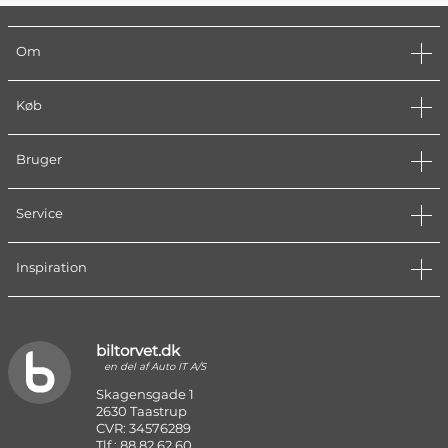
Om
Køb
Bruger
Service
Inspiration
biltorvet.dk
en del af Auto IT A/S
Skagensgade 1
2630 Taastrup
CVR: 34576289
Tlf.: 88 82 62 60