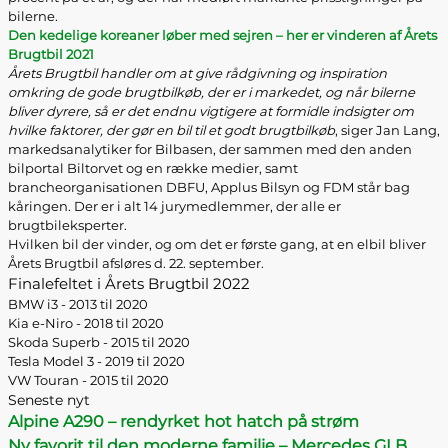
bilerne.
Den kedelige koreaner løber med sejren – her er vinderen af Årets
Brugtbil 2021
Årets Brugtbil handler om at give rådgivning og inspiration
omkring de gode brugtbilkøb, der er i markedet, og når bilerne
bliver dyrere, så er det endnu vigtigere at formidle indsigter om
hvilke faktorer, der gør en bil til et godt brugtbilkøb
, siger Jan Lang,
markedsanalytiker for Bilbasen, der sammen med den anden
bilportal Biltorvet og en række medier, samt
brancheorganisationen DBFU, Applus Bilsyn og FDM står bag
kåringen. Der er i alt 14 jurymedlemmer, der alle er
brugtbileksperter.
Hvilken bil der vinder, og om det er første gang, at en elbil bliver
Årets Brugtbil afsløres d. 22. september.
Finalefeltet i Årets Brugtbil 2022
BMW i3 - 2013 til 2020
Kia e-Niro - 2018 til 2020
Skoda Superb - 2015 til 2020
Tesla Model 3 - 2019 til 2020
VW Touran - 2015 til 2020
Seneste nyt
Alpine A290 – rendyrket hot hatch på strøm
Ny favorit til den moderne familie – Mercedes GLB