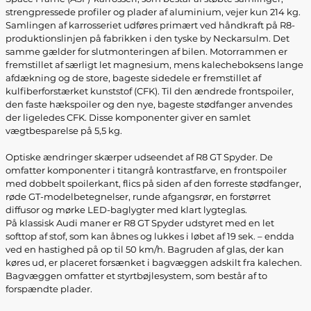
strengpressede profiler og plader af aluminium, vejer kun 214 kg.
Samlingen af karrosseriet udføres primært ved håndkraft på R8-
produktionslinjen på fabrikken i den tyske by Neckarsulm. Det
samme gælder for slutmonteringen af bilen. Motorrammen er
fremstillet af særligt let magnesium, mens kalecheboksens lange
afdækning og de store, bageste sidedele er fremstillet af
kulfiberforstærket kunststof (CFK). Til den ændrede frontspoiler,
den faste hækspoiler og den nye, bageste stødfanger anvendes
der ligeledes CFK. Disse komponenter giver en samlet
vægtbesparelse på 5,5 kg.
Optiske ændringer skærper udseendet af R8 GT Spyder. De
omfatter komponenter i titangrå kontrastfarve, en frontspoiler
med dobbelt spoilerkant, flics på siden af den forreste stødfanger,
røde GT-modelbetegnelser, runde afgangsrør, en forstørret
diffusor og mørke LED-baglygter med klart lygteglas.
På klassisk Audi maner er R8 GT Spyder udstyret med en let
softtop af stof, som kan åbnes og lukkes i løbet af 19 sek. – endda
ved en hastighed på op til 50 km/h. Bagruden af glas, der kan
køres ud, er placeret forsænket i bagvæggen adskilt fra kalechen.
Bagvæggen omfatter et styrtbøjlesystem, som består af to
forspændte plader.