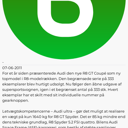
-
07-06-2011
For et år siden præsenterede Audi den nye R8 GT Coupé som ny
topmodel i R8-modelrækken. Den begrænsede serie på 333
eksemplarer blev hurtigt udsolgt. Nu følger den åbne udgave af
supersportsvognen, igen i et begrænset antal på 333 stk. Hvert
eksemplar har et skilt med sit individuelle nummer på
gearknoppen.
Letvægtskompetencerne – Audi ultra – gør det muligt at realisere
en vægt på kun 1640 kg for R8 GT Spyder. Det er 85 kg mindre end
dens tekniske grundlag, R8 Spyder 5.2 FSI quattro. Bilens Audi
Space Frame (ASF)-karrosseri, som består af støbte samlinger,