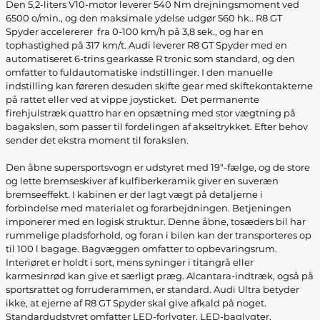
Den 5,2-liters V10-motor leverer 540 Nm drejningsmoment ved
6500 o/min., og den maksimale ydelse udgør 560 hk.. R8 GT
Spyder accelererer fra 0-100 km/h på 3,8 sek., og har en
tophastighed på 317 km/t. Audi leverer R8 GT Spyder med en
automatiseret 6-trins gearkasse R tronic som standard, og den
omfatter to fuldautomatiske indstillinger. I den manuelle
indstilling kan føreren desuden skifte gear med skiftekontakterne
på rattet eller ved at vippe joysticket. Det permanente
firehjulstræk quattro har en opsætning med stor vægtning på
bagakslen, som passer til fordelingen af akseltrykket. Efter behov
sender det ekstra moment til forakslen.
Den åbne supersportsvogn er udstyret med 19"-fælge, og de store
og lette bremseskiver af kulfiberkeramik giver en suveræn
bremseeffekt. I kabinen er der lagt vægt på detaljerne i
forbindelse med materialet og forarbejdningen. Betjeningen
imponerer med en logisk struktur. Denne åbne, tosæders bil har
rummelige pladsforhold, og foran i bilen kan der transporteres op
til 100 l bagage. Bagvæggen omfatter to opbevaringsrum.
Interiøret er holdt i sort, mens syninger i titangrå eller
karmesinrød kan give et særligt præg. Alcantara-indtræk, også på
sportsrattet og forruderammen, er standard. Audi Ultra betyder
ikke, at ejerne af R8 GT Spyder skal give afkald på noget.
Standardudstyret omfatter LED-forlygter, LED-baglygter,