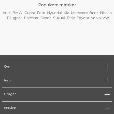
Populære mærker
Audi
BMW
Cupra
Ford
Hyundai
Kia
Mercedes-Benz
Nissan
–
–
–
–
–
–
–
Peugeot
Polestar
Skoda
Suzuki
Tesla
Toyota
Volvo
VW
–
–
–
–
–
–
–
–
Om
Køb
Bruger
Service