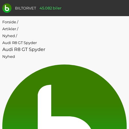
BILTORVET
45.082 biler
Forside
/
Artikler
/
Nyhed
/
Audi R8 GT Spyder
Audi R8 GT Spyder
Nyhed