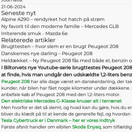
21-06-2024
Seneste nyt
Alpine A290 – rendyrket hot hatch på strøm
Ny favorit til den moderne familie – Mercedes GLB
Irriterende smuk - Mazda 6e
Relaterede artikler
Brugttesten – hvor slem er en brugt Peugeot 208
Danskernes nye darling – Peugeot 208
Heldækket – Ny Peugeot 208 fås med både el, benzin o
I Biltorvets nye Youtube-serie brugttestes Peugeot 208. E
at finde, hvis man undgår den udskældte 1,2-liters ben
Peugeot 208
har alle dage været en danskerdarling, der ta
kunder, når bilen har fået nogle kilometer under dækkene. D
anbefale køb af Peugeot 208 med den 1,2-liters motor.
Den elektriske Mercedes G-Klasse knuser alt i terrænet
Men hvorfor er det så slemt, og hvad kan du gøre, hvis du e
bliver du klædt på til at kende de generelle fejl, og hvordan
Tesla Cybertruck er i Danmark – her er vores indtryk
Første afsnit handler om elbilen
Skoda Enyaq
, som tilfældi