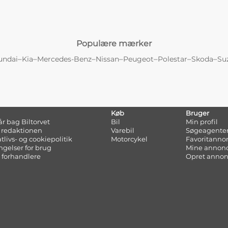
Populære mærker
–
–
–
–
–
–
–
undai
Kia
Mercedes-Benz
Nissan
Peugeot
Polestar
Skoda
Su
Køb
Bruger
tår bag Biltorvet
Bil
Min profil
 redaktionen
Varebil
Søgeagente
atlivs- og cookiepolitik
Motorcykel
Favoritanno
ngelser for brug
Mine annon
 forhandlere
Opret anno