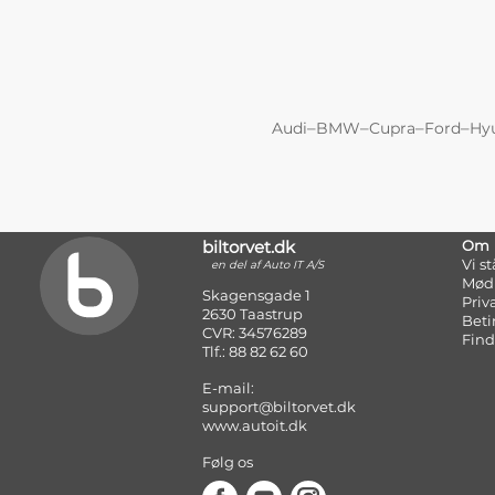
–
–
–
–
Audi
BMW
Cupra
Ford
Hy
biltorvet.dk
Om
Vi s
en del af Auto IT A/S
Mød
Skagensgade 1
Priv
2630 Taastrup
Beti
CVR: 34576289
Find
Tlf.: 88 82 62 60
E-mail:
support@biltorvet.dk
www.autoit.dk
Følg os