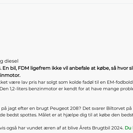
g diesel
n bil, FDM ligefrem ikke vil anbefale at købe, så hvor sle
zinmotor.
kket være lav pris har solgt som kolde fadøl til en EM-fodbo
en 1,2-liters benzinmotor er kendt for at have mange proble
r på jagt efter en brugt Peugeot 208? Det svarer Biltorvet 
 de bedst spottes. Målet er at hjælpe dig til at købe den bedst
gvis også har vundet æren af at blive Årets Brugtbil 2024.
Du 