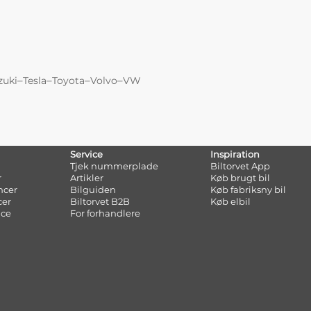
–
–
–
–
zuki
Tesla
Toyota
Volvo
VW
Service
Inspiration
Tjek nummerplade
Biltorvet App
r
Artikler
Køb brugt bil
ncer
Bilguiden
Køb fabriksny bil
cer
Biltorvet B2B
Køb elbil
nce
For forhandlere