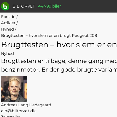
BILTORVET
44.799 biler
Forside
/
Artikler
/
Nyhed
/
Brugttesten – hvor slem er en brugt Peugeot 208
Brugttesten – hvor slem er e
Nyhed
Brugttesten er tilbage, denne gang m
benzinmotor. Er der gode brugte variante
Andreas Lang Hedegaard
alh@biltorvet.dk
Journalist