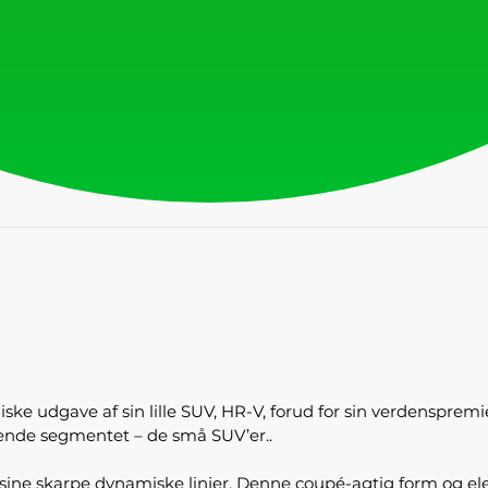
iske udgave af sin lille SUV, HR-V, forud for sin verdensprem
ende segmentet – de små SUV’er..
 sine skarpe dynamiske linjer, Denne coupé-agtig form og 