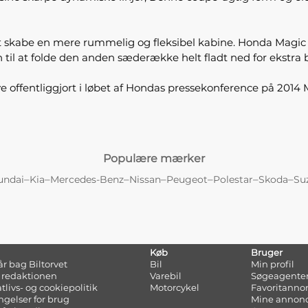
at skabe en mere rummelig og fleksibel kabine. Honda Magic 
til at folde den anden sæderække helt fladt ned for ekstra
e offentliggjort i løbet af Hondas pressekonference på 2014 
Populære mærker
–
–
–
–
–
–
–
undai
Kia
Mercedes-Benz
Nissan
Peugeot
Polestar
Skoda
Su
Køb
Bruger
tår bag Biltorvet
Bil
Min profil
 redaktionen
Varebil
Søgeagente
atlivs- og cookiepolitik
Motorcykel
Favoritanno
ngelser for brug
Mine annon