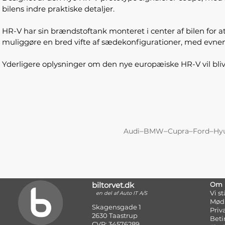
bilens indre praktiske detaljer.
HR-V har sin brændstoftank monteret i center af bilen for 
muliggøre en bred vifte af sædekonfigurationer, med evnen 
Yderligere oplysninger om den nye europæiske HR-V vil bliv
–
–
–
–
Audi
BMW
Cupra
Ford
Hy
biltorvet.dk
Om
Vi s
en del af Auto IT A/S
Mød
Skagensgade 1
Priv
2630 Taastrup
Beti
CVR: 34576289