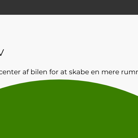
V
enter af bilen for at skabe en mere rumm