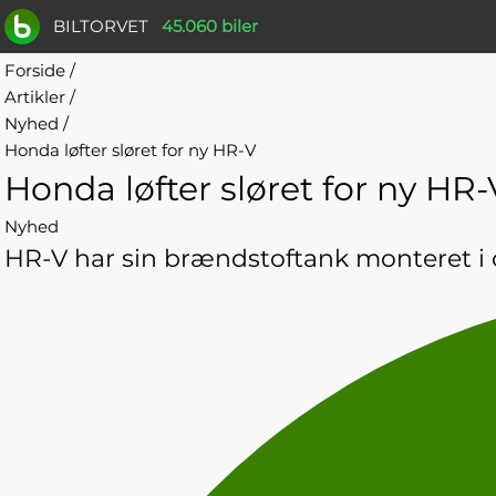
BILTORVET
45.060 biler
Forside
/
Artikler
/
Nyhed
/
Honda løfter sløret for ny HR-V
Honda løfter sløret for ny HR-
Nyhed
HR-V har sin brændstoftank monteret i c