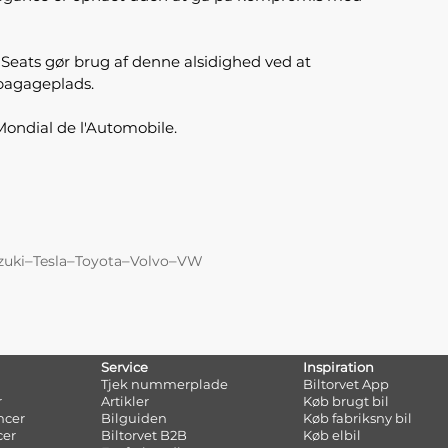
Seats gør brug af denne alsidighed ved at
 bagageplads.
Mondial de l'Automobile.
–
–
–
–
zuki
Tesla
Toyota
Volvo
VW
Service
Inspiration
Tjek nummerplade
Biltorvet App
r
Artikler
Køb brugt bil
ncer
Bilguiden
Køb fabriksny bil
cer
Biltorvet B2B
Køb elbil