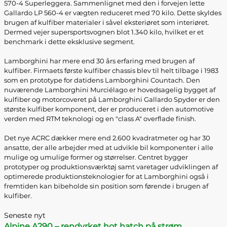
570-4 Superleggera. Sammenlignet med den i forvejen lette
Gallardo LP 560-4 er vægten reduceret med 70 kilo. Dette skyldes
brugen af kulfiber materialer i såvel eksteriøret som interiøret.
Dermed vejer supersportsvognen blot 1.340 kilo, hvilket er et
benchmark i dette eksklusive segment.
Lamborghini har mere end 30 års erfaring med brugen af
kulfiber. Firmaets første kulfiber chassis blev til helt tilbage i 1983
som en prototype for datidens Lamborghini Countach. Den
nuværende Lamborghini Murciélago er hovedsagelig bygget af
kulfiber og motorcoveret på Lamborghini Gallardo Spyder er den
største kulfiber komponent, der er produceret i den automotive
verden med RTM teknologi og en "class A" overflade finish.
Det nye ACRC dækker mere end 2.600 kvadratmeter og har 30
ansatte, der alle arbejder med at udvikle bil komponenter i alle
mulige og umulige former og størrelser. Centret bygger
prototyper og produktionsværktøj samt varetager udviklingen af
optimerede produktionsteknologier for at Lamborghini også i
fremtiden kan bibeholde sin position som førende i brugen af
kulfiber.
Seneste nyt
Alpine A290 – rendyrket hot hatch på strøm