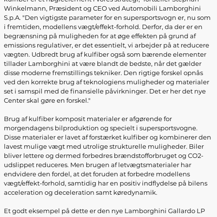
Winkelmann, Præsident og CEO ved Automobili Lamborghini
S.p.A. "Den vigtigste parameter for en supersportsvogn er, nu som
i fremtiden, modellens vægt/effekt-forhold. Derfor, da der er en
begrænsning på muligheden for at øge effekten på grund af
emissions regulativer, er det essentielt, vi arbejder på at reducere
vægten. Udbredt brug af kulfiber også som bærende elementer
tillader Lamborghini at være blandt de bedste, når det gælder
disse moderne fremstillings tekniker. Den rigtige forskel opnås
ved den korrekte brug af teknologiens muligheder og materialer
set i samspil med de finansielle påvirkninger. Det er her det nye
Center skal gøre en forskel."
Brug af kulfiber komposit materialer er afgørende for
morgendagens bilproduktion og specielt i supersportsvogne.
Disse materialer er lavet af forstærket kulfiber og kombinerer den
lavest mulige vægt med utrolige strukturelle muligheder. Biler
bliver lettere og dermed forbedres brændstofforbruget og CO2-
udslippet reduceres. Men brugen af letvægtsmaterialer har
endvidere den fordel, at det foruden at forbedre modellens
vægt/effekt-forhold, samtidig har en positiv indflydelse på bilens
acceleration og deceleration samt køredynamik.
Et godt eksempel på dette er den nye Lamborghini Gallardo LP