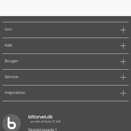
Om
Køb
Bruger
Service
Inspiration
biltorvet.dk
en del af Auto IT A/S
Skagensgade 1