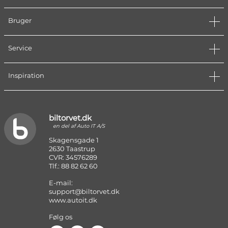
Bruger
Service
Inspiration
biltorvet.dk
en del af Auto IT A/S
Skagensgade 1
2630 Taastrup
CVR: 34576289
Tlf.: 88 82 62 60
E-mail:
support@biltorvet.dk
www.autoit.dk
Følg os