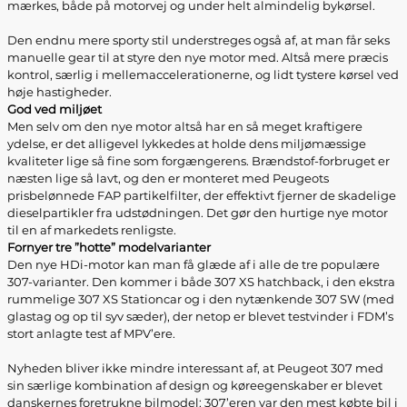
mærkes, både på motorvej og under helt almindelig bykørsel.
Den endnu mere sporty stil understreges også af, at man får seks
manuelle gear til at styre den nye motor med. Altså mere præcis
kontrol, særlig i mellemaccelerationerne, og lidt tystere kørsel ved
høje hastigheder.
God ved miljøet
Men selv om den nye motor altså har en så meget kraftigere
ydelse, er det alligevel lykkedes at holde dens miljømæssige
kvaliteter lige så fine som forgængerens. Brændstof-forbruget er
næsten lige så lavt, og den er monteret med Peugeots
prisbelønnede FAP partikelfilter, der effektivt fjerner de skadelige
dieselpartikler fra udstødningen. Det gør den hurtige nye motor
til en af markedets renligste.
Fornyer tre ”hotte” modelvarianter
Den nye HDi-motor kan man få glæde af i alle de tre populære
307-varianter. Den kommer i både 307 XS hatchback, i den ekstra
rummelige 307 XS Stationcar og i den nytænkende 307 SW (med
glastag og op til syv sæder), der netop er blevet testvinder i FDM’s
stort anlagte test af MPV’ere.
Nyheden bliver ikke mindre interessant af, at Peugeot 307 med
sin særlige kombination af design og køreegenskaber er blevet
danskernes foretrukne bilmodel: 307’eren var den mest købte bil i