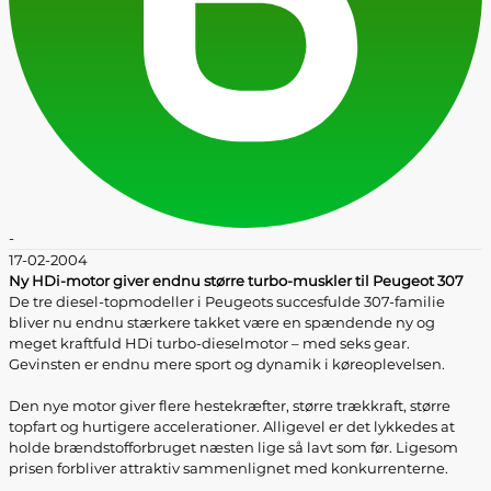
-
17-02-2004
Ny HDi-motor giver endnu større turbo-muskler til Peugeot 307
De tre diesel-topmodeller i Peugeots succesfulde 307-familie
bliver nu endnu stærkere takket være en spændende ny og
meget kraftfuld HDi turbo-dieselmotor – med seks gear.
Gevinsten er endnu mere sport og dynamik i køreoplevelsen.
Den nye motor giver flere hestekræfter, større trækkraft, større
topfart og hurtigere accelerationer. Alligevel er det lykkedes at
holde brændstofforbruget næsten lige så lavt som før. Ligesom
prisen forbliver attraktiv sammenlignet med konkurrenterne.