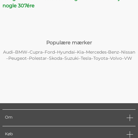
nogle 307´ere
Populære mærker
Audi
BMW
Cupra
Ford
Hyundai
Kia
Mercedes-Benz
Nissan
–
–
–
–
–
–
–
Peugeot
Polestar
Skoda
Suzuki
Tesla
Toyota
Volvo
VW
–
–
–
–
–
–
–
–
Om
Køb