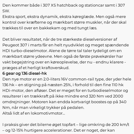
Den kommer både i 307 XS hatchback og stationcar samt i 307
SW.
Ekstra sport, ekstra dynamik, ekstra køreglæde. Men også mere
kontrol over kræfterne og mærkbart større muskler, når der skal
trækkes til over en bakkekam og med tungt læs.
Det bliver resultatet, når de tre stærkeste dieselversioner af
Peugeot 307 i marts får en helt nyudviklet og meget spændende
HDi turbo-dieselmotor. Alene de tørre tal taler tydeligt om en
mærkbart større ydeevne. Men også de første prøvekørsler har
vakt begejstring over en køreoplevelse, der nu - endnu klarere -
præges af et herligt kraftoverskud.
6 gear og 136 diesel-hk
Den nye motor er en 2.0-liters 16V common-rail type, der yder hele
136 hk – en stigning på næsten 25%, i forhold til den fine 110 hk
HDi-motor, den afløser. Det er meget for en turbodieselmotor og
resulterer i en trækkraft på ikke mindre end 320 Nm ved 2000
omdrejninger. Motoren kan endda kortvarigt boostes op på 340
Nm, når man virkeligt trykker på pedalen.
Altså lidt af en lokomotivmotor…
I praksis giver det bilerne øget topfart – lige omkring de 200 km/t
– og 12-15% hurtigere accelerationer. Det er noget, der kan