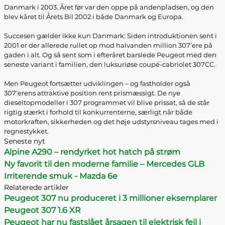
Danmark i 2003. Året før var den oppe på andenpladsen, og den
blev kåret til Årets Bil 2002 i både Danmark og Europa.
Succesen gælder ikke kun Danmark: Siden introduktionen sent i
2001 er der allerede rullet op mod halvanden million 307’ere på
gaden i alt. Og så sent som i efteråret barslede Peugeot med den
seneste variant i familien, den luksuriøse coupé-cabriolet 307CC.
Men Peugeot fortsætter udviklingen – og fastholder også
307’erens attraktive position rent prismæssigt. De nye
dieseltopmodeller i 307 programmet vil blive prissat, så de står
rigtig stærkt i forhold til konkurrenterne, særligt når både
motorkraften, sikkerheden og det høje udstyrsniveau tages med i
regnestykket.
Seneste nyt
Alpine A290 – rendyrket hot hatch på strøm
Ny favorit til den moderne familie – Mercedes GLB
Irriterende smuk - Mazda 6e
Relaterede artikler
Peugeot 307 nu produceret i 3 millioner eksemplarer
Peugeot 307 1.6 XR
Peugeot har nu fastslået årsagen til elektrisk fejl i