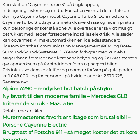
Kun skriften ”Cayenne Turbo S” på bagklappen,
indstigningslisterne og midterkonsollen viser. at der er tale om
den nye Cayenne top model, Cayenne Turbo S. Derimod svarer
Cayenne Turbo S’ udstyr til sin eksklusive klasse og lader i praksis
kun personlige ønsker stå åbne. Alle overflader er så vidt muligt
betrukket med læder, forsæderne indstilles elektrisk. Alle sæder
kan opvarmes. Klima-automatikken er ligeledes standard
ligesom Porsche Communication Management (PCM) og Bose-
Surround-Sound-Systemet. Bi-Xenon forlygter med kurvelys
sørger for en fremragende kørebanebelysning og ParkAssistenten
gør opmærksom på forhindringer foran og bagved bilen.
Pris inklusive danske afgifter og moms er for Van på gule plader
kr. 1.048.000,- og for personbil på hvide plader kr. 2.570.228,-.
Seneste nyt
Alpine A290 – rendyrket hot hatch på strøm
Ny favorit til den moderne familie – Mercedes GLB
Irriterende smuk - Mazda 6e
Relaterede artikler
Murermesterens favorit er tilbage som brutal elbil –
Porsche Cayenne Electric
Brugttest af Porsche 911 – så meget koster det at køre
legenden