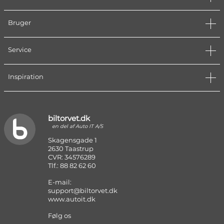
Bruger
Service
Inspiration
biltorvet.dk
en del af Auto IT A/S
Skagensgade 1
2630 Taastrup
CVR: 34576289
Tlf.: 88 82 62 60
E-mail:
support@biltorvet.dk
www.autoit.dk
Følg os