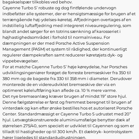
bagakselspær tilkobles ved behov.
Cayenne Turbo S’ robuste og dog fintfølende undervogn
indbefatter alle systemer, der er hensigtsmæssige for brugen af et
terrængående høj-ydelses-køretøj. Affjedringen overtages af en
indstillelig luftaffjedring med integreret niveauregulering, som
blandt andet sørger for en totrins sænkning af karosseriet i
højhastighedsområdet i forhold til normalniveau. For
dæmpningen er der med Porsche Active Suspension
Management (PASM) et system til rådighed, der kontinuerligt
regulerer dæmpekraften samt reducerer køretøjets dyk- og
vippebevægelser.
For at matche Cayenne Turbo S’ høje køreydelse, har Porsches
udviklingsingeniører forøget de forreste bremseskiver fra 350 til
380 mm og de bageste fra 330 til 358 mm i diameter. Derudover
monterede de en videreudviklet bremseskive der via en
optimeret køleluftføring kan aflede ca. 10 % mere varme.
Det nye bremseanlæg kræver brugen af mindst 19” store hjul.
Denne fælgstørrelse er først og fremmest beregnet til brugen af
vinterdæk og kan efter ønske bestilles hos et autoriseret Porsche
Center. Standardmæssigt er Cayenne Turbo S udrustet med 20”
hjul. Letvægtskonstruerede aluminiumsfælge benytter dæk af
størrelsen 275/40, som specielt er udviklet til Cayennen og som er
tilladt til hastigheder op til 300 km/h. Et dæktryk- kontrolsystem
hører ligeledes til standardudrustningen.