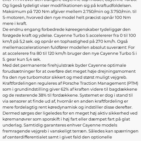
Og ligeså tydeligt viser modifikationen sig på kraftudfoldelsen.
Maksimum på 720 Nm afgiver mellem 2.750/min og 3.750/min. til
S-motoren, hvorved den nye model helt præcist opnår 100 Nm
mere i kraft.
De endnu engang forbedrede køreegenskaber tydeliggør den
forøgede kraft og ydelse. Cayenne Turbo S accelererer fra 0 til 100
km/t på 5,2 sek. og opnår en tophastighed på 270 km/h. Også
mellemaccelerationen fuldfører modellen absolut suverænt: For
at accelerere fra 80 til 120 km/h bruger den nye Cayenne Turbo S i
5. gear kun 5,4 sek.
Med det permanente firehjulstræk byder Cayenne optimale
forudsætninger for at overføre det meget høje drejningsmoment
fra den nye turbomotor sikkert og med størst muligt vejgreb.
Kraftfordelingen reguleres af Porsche Traction Management (PTM)
som i grundindstilling giver 62% af kraften videre til bagdækkene
og de resterende 38% til fordækkene. Systemet er dog i stand til
via sensorer at finde ud af, hvornår en anden kraftfordeling er
mere fordelagtig rent køredynamisk og indstiller disse derefter.
Dermed sørges der ligeledes for en meget høj aktiv sikkerhed ved
køremanøvrer som sporskift i høj fart eller dæmpet fart på glat
underlag. Samtidig garanteres enhver Cayenne models
fremragende vejgreb i vanskeligt terræn. Således kan spærringen
af centerdifferentialet samt i givet fald den optionelle