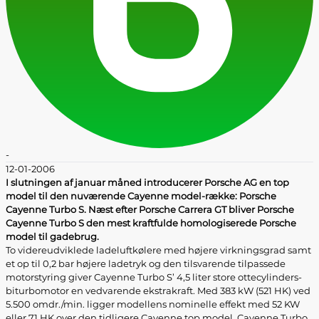
-
12-01-2006
I slutningen af januar måned introducerer Porsche AG en top
model til den nuværende Cayenne model-række: Porsche
Cayenne Turbo S. Næst efter Porsche Carrera GT bliver Porsche
Cayenne Turbo S den mest kraftfulde homologiserede Porsche
model til gadebrug.
To videreudviklede ladeluftkølere med højere virkningsgrad samt
et op til 0,2 bar højere ladetryk og den tilsvarende tilpassede
motorstyring giver Cayenne Turbo S’ 4,5 liter store ottecylinders-
biturbomotor en vedvarende ekstrakraft. Med 383 kW (521 HK) ved
5.500 omdr./min. ligger modellens nominelle effekt med 52 KW
eller 71 HK over den tidligere Cayenne top model, Cayenne Turbo.