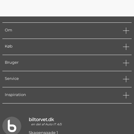
Om
Køb
Bruger
Service
Inspiration
biltorvet.dk
en del af Auto IT A/S
Skagensgade 1