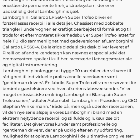
enestående permanente firehjulstræksystem, der er en
uadskillelig del af Lamborghinis sjæl.
Lamborghini Gallardo LP 560-4 Super Trofeo bliver en
førsteklasses racerbil i alle detaljer. Chassiset med dobbelte
triangler i undervognen er kraftigt bearbejdet til formålet og til
trods for et eftermonteret sikkerhedsbur, er Super Trofeo lettet for
hele 110 kilo sammenlignet med gadeversionen af Lamborghini
Gallardo LP 560-4. De lakrids bløde slicks dæk bliver leveret af
Pirelli og af andre kendetegn kan nævnes et specialudviklet
bremsesystem, spoiler i kulfiber, racersæde i letvægtsmateriale
og digital instrumentering.
Lamborghini planlægger at bygge 30 racerbiler, der vil være til
rådighed til individuelle professionelle racerkørere samt
"gentleman drivers". Én fabriks Super Trofeo vil være reserveret for
berømte gæstekørere ved hver af seriens løbsweekender. "Vi er
meget entusiastiske omkring Lamborghini Blancpain Super
Trofeo serien," udtaler Automobili Lamborghini Præsident og CEO
Stephan Winkelmann. "Både på, men også udenfor racerbanen,
vil den nye serie afspejle vores Lamborghini brand med en
ekstrem højtydende racerbil og stilfulde og luksuriøse pit
faciliteter. Det giver vores kunder samt professionelle og
"gentleman drivers", der er på udkig efter en ny udfordring,
mulighed for at opleve Lamborghini i de ultimative omgivelser."