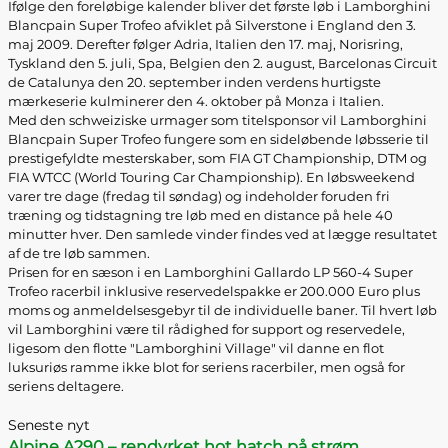
Ifølge den foreløbige kalender bliver det første løb i Lamborghini
Blancpain Super Trofeo afviklet på Silverstone i England den 3.
maj 2009. Derefter følger Adria, Italien den 17. maj, Norisring,
Tyskland den 5. juli, Spa, Belgien den 2. august, Barcelonas Circuit
de Catalunya den 20. september inden verdens hurtigste
mærkeserie kulminerer den 4. oktober på Monza i Italien.
Med den schweiziske urmager som titelsponsor vil Lamborghini
Blancpain Super Trofeo fungere som en sideløbende løbsserie til
prestigefyldte mesterskaber, som FIA GT Championship, DTM og
FIA WTCC (World Touring Car Championship). En løbsweekend
varer tre dage (fredag til søndag) og indeholder foruden fri
træning og tidstagning tre løb med en distance på hele 40
minutter hver. Den samlede vinder findes ved at lægge resultatet
af de tre løb sammen.
Prisen for en sæson i en Lamborghini Gallardo LP 560-4 Super
Trofeo racerbil inklusive reservedelspakke er 200.000 Euro plus
moms og anmeldelsesgebyr til de individuelle baner. Til hvert løb
vil Lamborghini være til rådighed for support og reservedele,
ligesom den flotte "Lamborghini Village" vil danne en flot
luksuriøs ramme ikke blot for seriens racerbiler, men også for
seriens deltagere.
Seneste nyt
Alpine A290 – rendyrket hot hatch på strøm