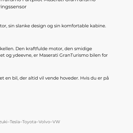
ringssensor
tor, sin slanke design og sin komfortable kabine.
rskellen. Den kraftfulde motor, den smidige
litet og ydeevne, er Maserati GranTurismo bilen for
en bil, der altid vil vende hoveder. Hvis du er på
–
–
–
–
zuki
Tesla
Toyota
Volvo
VW