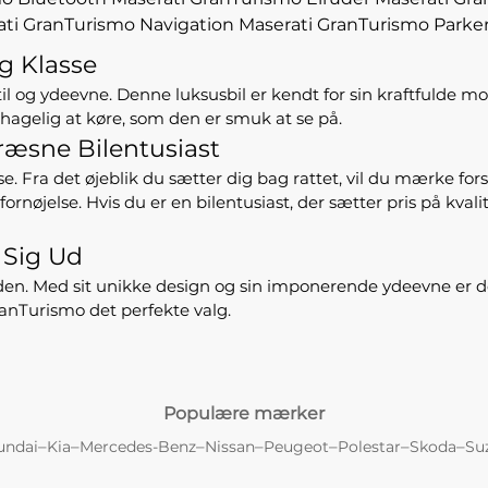
ati GranTurismo Navigation
Maserati GranTurismo Parke
g Klasse
l og ydeevne. Denne luksusbil er kendt for sin kraftfulde mo
ehagelig at køre, som den er smuk at se på.
ræsne Bilentusiast
se. Fra det øjeblik du sætter dig bag rattet, vil du mærke fo
ornøjelse. Hvis du er en bilentusiast, der sætter pris på kva
 Sig Ud
den. Med sit unikke design og sin imponerende ydeevne er det 
GranTurismo det perfekte valg.
Populære mærker
–
–
–
–
–
–
–
undai
Kia
Mercedes-Benz
Nissan
Peugeot
Polestar
Skoda
Su