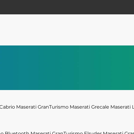
Cabrio
Maserati GranTurismo
Maserati Grecale
Maserati 
mo Bluetooth
Maserati GranTurismo Elruder
Maserati Gra