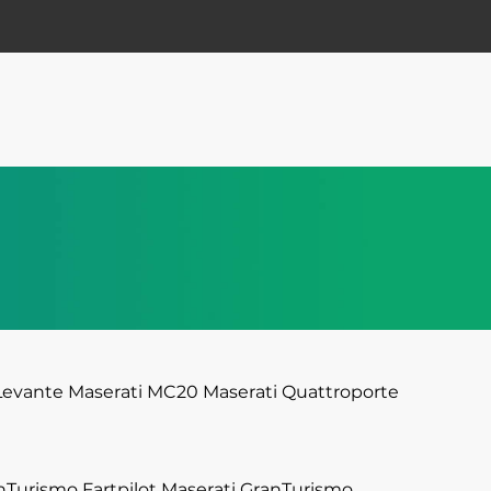
Levante
Maserati MC20
Maserati Quattroporte
nTurismo Fartpilot
Maserati GranTurismo