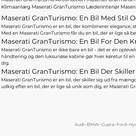
Klimaanlæg
Maserati GranTurismo Læderinteriør
Maser
Maserati GranTurismo: En Bil Med Stil O
Maserati GranTurismo er en bil, der kombinerer elegance, sti
Med en Maserati GranTurismo får du en bil, der er lige så b
Maserati GranTurismo: En Bil For Den K
Maserati GranTurismo er ikke bare en bil - det er en oplevel
håndtering og den luksuriøse kabine gør hver køretur til en f
dig.
Maserati GranTurismo: En Bil Der Skiller
Maserati GranTurismo er en bil, der skiller sig ud fra mæng
udkig efter en bil, der er lige så unik som dig, er Maserati 
–
–
–
–
Audi
BMW
Cupra
Ford
Hy