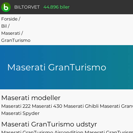
BILTORVET
44.896 biler
Forside
/
Bil
/
Maserati
/
GranTurismo
Maserati GranTurismo
Maserati modeller
Maserati 222
Maserati 430
Maserati Ghibli
Maserati Gran
Maserati Spyder
Maserati GranTurismo udstyr
Maserati GranTurismo Aircondition
Maserati GranTuris