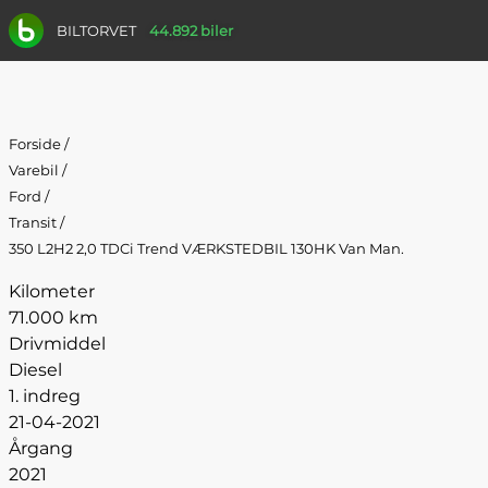
BILTORVET
44.892 biler
Forside
/
Varebil
/
Ford
/
Transit
/
350 L2H2 2,0 TDCi Trend VÆRKSTEDBIL 130HK Van Man.
Kilometer
71.000 km
Drivmiddel
Diesel
1. indreg
21-04-2021
Årgang
2021