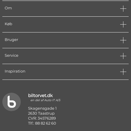
Om
Køb
Bruger
Service
Inspiration
biltorvet.dk
en del af Auto IT A/S
Skagensgade 1
2630 Taastrup
CVR: 34576289
Tlf.: 88 82 62 60