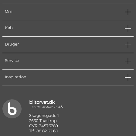
Om
Køb
Bruger
Service
Inspiration
biltorvet.dk
en del af Auto IT A/S
Skagensgade 1
2630 Taastrup
CVR: 34576289
Tlf.: 88 82 62 60