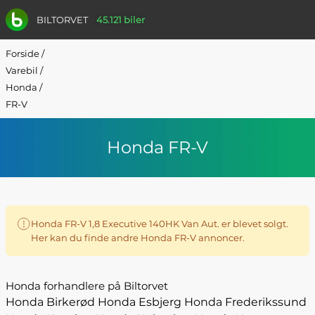
BILTORVET
45.121 biler
Forside
/
Varebil
/
Honda
/
FR-V
Honda FR-V
Honda FR-V 1,8 Executive 140HK Van Aut. er blevet solgt.
Her kan du finde andre Honda FR-V annoncer.
Honda forhandlere på Biltorvet
Honda Birkerød
Honda Esbjerg
Honda Frederikssund