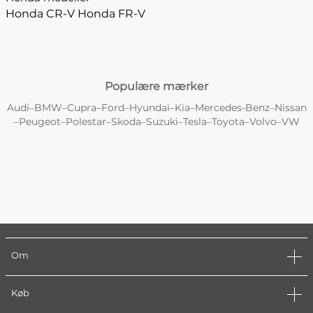
Honda CR-V
Honda FR-V
Populære mærker
Audi
BMW
Cupra
Ford
Hyundai
Kia
Mercedes-Benz
Nissan
–
–
–
–
–
–
–
Peugeot
Polestar
Skoda
Suzuki
Tesla
Toyota
Volvo
VW
–
–
–
–
–
–
–
–
Om
Køb