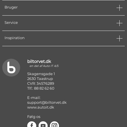
Bruger
Service
Inspiration
biltorvet.dk
en del af Auto IT A/S
Skagensgade 1
2630 Taastrup
CVR: 34576289
Tlf.: 88 82 62 60
E-mail:
support@biltorvet.dk
www.autoit.dk
Følg os