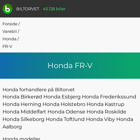
BILTORVET
45.126 biler
Forside
/
Varebil
/
Honda
/
FR-V
Honda FR-V
Honda forhandlere på Biltorvet
Honda Birkerød
Honda Esbjerg
Honda Frederikssund
Honda Herning
Honda Holstebro
Honda Kastrup
Honda Middelfart
Honda Odense
Honda Roskilde
Honda Silkeborg
Honda Toftlund
Honda Viby
Honda
Aalborg
Honda modeller