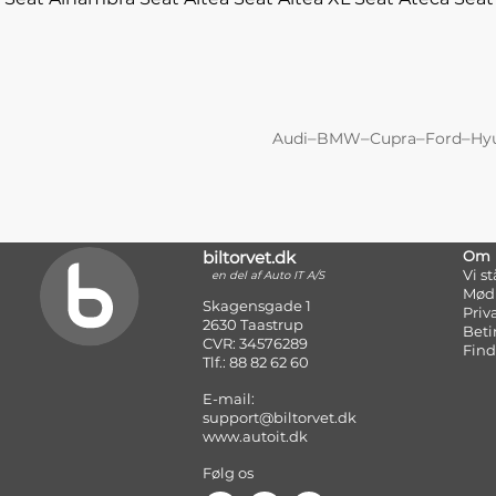
–
–
–
–
Audi
BMW
Cupra
Ford
Hy
biltorvet.dk
Om
Vi s
en del af Auto IT A/S
Mød
Skagensgade 1
Priv
2630 Taastrup
Beti
CVR: 34576289
Find
Tlf.: 88 82 62 60
E-mail:
support@biltorvet.dk
www.autoit.dk
Følg os