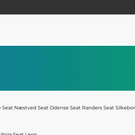
e
Seat Næstved
Seat Odense
Seat Randers
Seat Silkebo
 Ibiza
Seat Leon