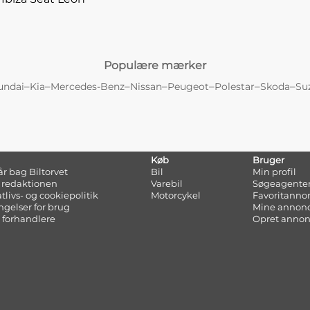
Populære mærker
–
–
–
–
–
–
–
undai
Kia
Mercedes-Benz
Nissan
Peugeot
Polestar
Skoda
Su
Køb
Bruger
tår bag Biltorvet
Bil
Min profil
 redaktionen
Varebil
Søgeagente
atlivs- og cookiepolitik
Motorcykel
Favoritanno
ngelser for brug
Mine annon
 forhandlere
Opret anno