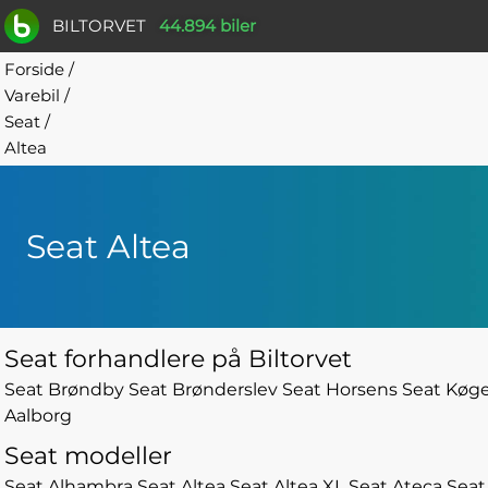
BILTORVET
44.894 biler
Forside
/
Varebil
/
Seat
/
Altea
Seat Altea
Seat forhandlere på Biltorvet
Seat Brøndby
Seat Brønderslev
Seat Horsens
Seat Køg
Aalborg
Seat modeller
Seat Alhambra
Seat Altea
Seat Altea XL
Seat Ateca
Seat