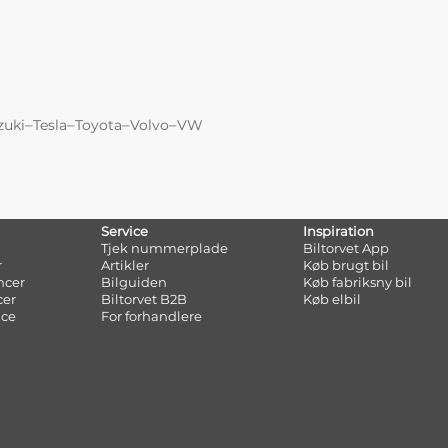
–
–
–
–
zuki
Tesla
Toyota
Volvo
VW
Service
Inspiration
Tjek nummerplade
Biltorvet App
r
Artikler
Køb brugt bil
ncer
Bilguiden
Køb fabriksny bil
cer
Biltorvet B2B
Køb elbil
nce
For forhandlere