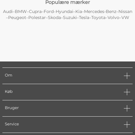
Populære mærker
Audi
BMW
Cupra
Ford
Hyundai
Kia
Mercedes-Benz
Nissan
–
–
–
–
–
–
–
Peugeot
Polestar
Skoda
Suzuki
Tesla
Toyota
Volvo
VW
–
–
–
–
–
–
–
–
Om
Køb
Bruger
Service