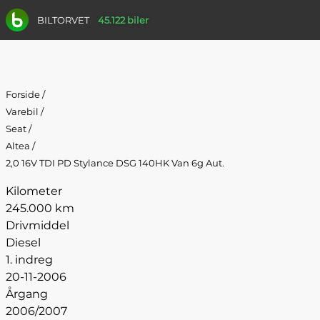
BILTORVET
45.122 biler
Forside
/
Varebil
/
Seat
/
Altea
/
2,0 16V TDI PD Stylance DSG 140HK Van 6g Aut.
Kilometer
245.000 km
Drivmiddel
Diesel
1. indreg
20-11-2006
Årgang
2006/2007