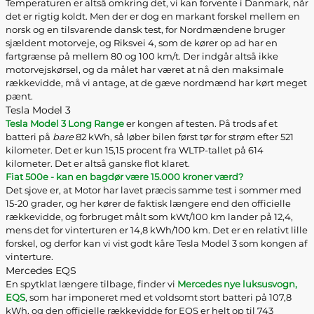
Temperaturen er altså omkring det, vi kan forvente i Danmark, når
det er rigtig koldt. Men der er dog en markant forskel mellem en
norsk og en tilsvarende dansk test, for Nordmændene bruger
sjældent motorveje, og Riksvei 4, som de kører op ad har en
fartgrænse på mellem 80 og 100 km/t. Der indgår altså ikke
motorvejskørsel, og da målet har været at nå den maksimale
rækkevidde, må vi antage, at de gæve nordmænd har kørt meget
pænt.
Tesla Model 3
Tesla Model 3 Long Range
er kongen af testen. På trods af et
batteri på
bare
82 kWh, så løber bilen først tør for strøm efter 521
kilometer. Det er kun 15,15 procent fra WLTP-tallet på 614
kilometer. Det er altså ganske flot klaret.
Fiat 500e - kan en bagdør være 15.000 kroner værd?
Det sjove er, at Motor har lavet præcis samme test i sommer med
15-20 grader, og her kører de faktisk længere end den officielle
rækkevidde, og forbruget målt som kWt/100 km lander på 12,4,
mens det for vinterturen er 14,8 kWh/100 km. Det er en relativt lille
forskel, og derfor kan vi vist godt kåre Tesla Model 3 som kongen af
vinterture.
Mercedes EQS
En spytklat længere tilbage, finder vi
Mercedes nye luksusvogn,
EQS
, som har imponeret med et voldsomt stort batteri på 107,8
kWh, og den officielle rækkevidde for EQS er helt op til 743