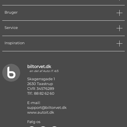
Bruger
Service
Inspiration
biltorvet.dk
en del af Auto IT A/S
Skagensgade 1
2630 Taastrup
CVR: 34576289
Tlf.: 88 82 62 60
E-mail:
support@biltorvet.dk
www.autoit.dk
Følg os