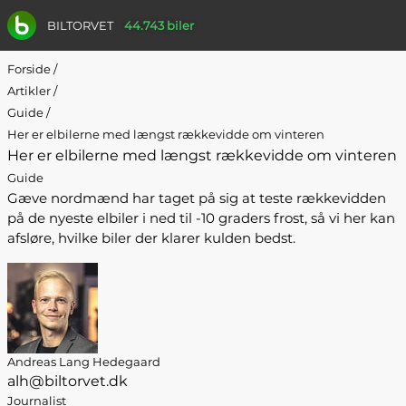
BILTORVET
44.743 biler
Forside
/
Artikler
/
Guide
/
Her er elbilerne med længst rækkevidde om vinteren
Her er elbilerne med længst rækkevidde om vinteren
Guide
Gæve nordmænd har taget på sig at teste rækkevidden
på de nyeste elbiler i ned til -10 graders frost, så vi her kan
afsløre, hvilke biler der klarer kulden bedst.
Andreas Lang Hedegaard
alh@biltorvet.dk
Journalist