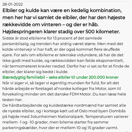
28-01-2022
Elbiler og kulde kan være en kedelig kombination,
men her har vi samlet de elbiler, der har den højeste
rækkevidde om vinteren – og der er håb.
Højdespringeren klarer stadig over 500 kilometer.
Sidste år stod elbilerne for 13 procent af det samlede
personbilsalg, og trenden har aldrig været større. Men med det
kolde vintervejr vi har haft, er der også kommet flere skuffede
ejere. For selv om elbilerne er tekniske vidundere, så har de det
ikke godt med kulde, og rækkevidden kan falde eksponentielt,
når termometeret kravler nedad. Derfor har vi sat os for at finde de
elbiler, der klarer sig bedst i kulde.
Bæredygtig familiebil – seks elbiler til under 200.000 kroner
Når vi siger vi, så tager vi egentlig munden for fuld, for alt det
hårde arbejde er foretaget af norske kolleger fra Motor, som til
forveksling minder om det danske FDM Motor. Du kan læse hele
testen her.
De hårdtarbejdende og kuldestærke nordmænd har samlet alle
de nyeste elbiler, og i kortege kørt ud af Oslo mod byen Dombås
på højde med Jotunheimen Nationalpark. Temperaturen varierer
mellem -1 og -10 grader, men bilerne starter fra samme
parkeringskælder, hvor der er mellem 10 og 15 grader varmt.