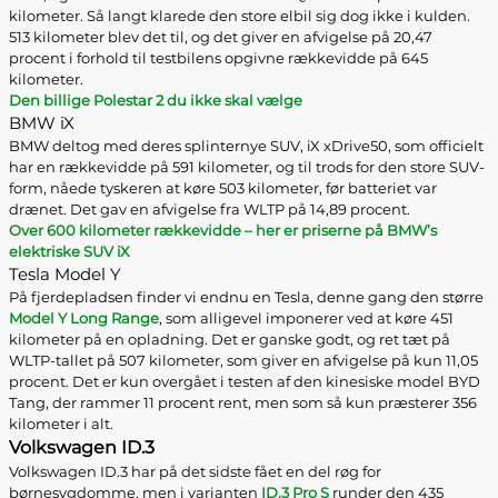
kilometer. Så langt klarede den store elbil sig dog ikke i kulden.
513 kilometer blev det til, og det giver en afvigelse på 20,47
procent i forhold til testbilens opgivne rækkevidde på 645
kilometer.
Den billige Polestar 2 du ikke skal vælge
BMW iX
BMW deltog med deres splinternye SUV, iX xDrive50, som officielt
har en rækkevidde på 591 kilometer, og til trods for den store SUV-
form, nåede tyskeren at køre 503 kilometer, før batteriet var
drænet. Det gav en afvigelse fra WLTP på 14,89 procent.
Over 600 kilometer rækkevidde – her er priserne på BMW’s
elektriske SUV iX
Tesla Model Y
På fjerdepladsen finder vi endnu en Tesla, denne gang den større
Model Y Long Range
, som alligevel imponerer ved at køre 451
kilometer på en opladning. Det er ganske godt, og ret tæt på
WLTP-tallet på 507 kilometer, som giver en afvigelse på kun 11,05
procent. Det er kun overgået i testen af den kinesiske model BYD
Tang, der rammer 11 procent rent, men som så kun præsterer 356
kilometer i alt.
Volkswagen ID.3
Volkswagen ID.3 har på det sidste fået en del røg for
børnesygdomme, men i varianten
ID.3 Pro S
runder den 435