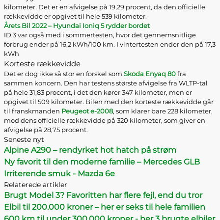
kilometer. Det er en afvigelse på 19,29 procent, da den officielle
rækkevidde er opgivet til hele 539 kilometer.
Årets Bil 2022 – Hyundai Ioniq 5 rydder bordet
ID.3 var også med i sommertesten, hvor det gennemsnitlige
forbrug ender på 16,2 kWh/100 km. I vintertesten ender den på 17,3
kWh
Korteste rækkevidde
Det er dog ikke så stor en forskel som
Skoda Enyaq 80
fra
sammen koncern. Den har testens største afvigelse fra WLTP-tal
på hele 31,83 procent, i det den kører 347 kilometer, men er
opgivet til 509 kilometer. Bilen med den korteste rækkevidde går
til franskmanden
Peugeot e-2008
, som klarer bare 228 kilometer,
mod dens officielle rækkevidde på 320 kilometer, som giver en
afvigelse på 28,75 procent.
Seneste nyt
Alpine A290 – rendyrket hot hatch på strøm
Ny favorit til den moderne familie – Mercedes GLB
Irriterende smuk - Mazda 6e
Relaterede artikler
Brugt Model 3? Favoritten har flere fejl, end du tror
Elbil til 200.000 kroner – her er seks til hele familien
600 km til under 300.000 kroner - her 3 brugte elbiler