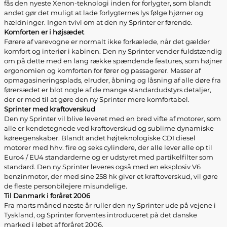
fås den nyeste Xenon-teknologi inden for forlygter, som blandt
andet gør det muligt at lade forlygternes lys følge hjørner og
hældninger. Ingen tvivl om at den ny Sprinter er førende.
Komforten er i højsædet
Førere af varevogne er normalt ikke forkælede, når det gælder
komfort og interiør i kabinen. Den ny Sprinter vender fuldstændig
om på dette med en lang række spændende features, som højner
ergonomien og komforten for fører og passagerer. Masser af
opmagasineringsplads, elruder, åbning og låsning af alle døre fra
førersædet er blot nogle af de mange standardudstyrs detaljer,
der er med til at gøre den ny Sprinter mere komfortabel.
Sprinter med kraftoverskud
Den ny Sprinter vil blive leveret med en bred vifte af motorer, som
alle er kendetegnede ved kraftoverskud og sublime dynamiske
køreegenskaber. Blandt andet højteknologiske CDI diesel
motorer med hhv. fire og seks cylindere, der alle lever alle op til
Euro4 / EU4 standarderne og er udstyret med partikelfilter som
standard. Den ny Sprinter leveres også med en eksplosiv V6
benzinmotor, der med sine 258 hk giver et kraftoverskud, vil gøre
de fleste personbilejere misundelige.
Til Danmark i foråret 2006
Fra marts måned næste år ruller den ny Sprinter ude på vejene i
Tyskland, og Sprinter forventes introduceret på det danske
marked i løbet af foråret 2006.