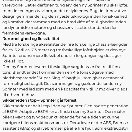
varevogne. Det er derfor en tung arv, den ny Sprinter nu skal løfte,
men der er ingen tvivl om, at det er lykkedes. Bag det innovative
design gemmer der sig den nyeste teknologi inden for sikkerhed
og komfort, der sammen med en bred vifte af muligheder inden
for dynamiske motorer og chassiser vil sætte standarden for
fremtidens varevogne.
Rummelighed og fleksibilitet
Med tre forskellige akselafstande, fire forskellige chassis-længder
fra ca. 5,2 til ca. 7,3 meter og tre forskellige loftshøjder, er den nye
Sprinter endnu mere fleksibel end sin forgænger, og det siger
ikke så lidt.
Den ny Sprinter leveres i forskellige vægtklasser fra tre til fem
tons. Blandt andet kommer den i en 4,6 tons udgave med
pladsbesparende ”Super-Single” baghjul, som giver oceaner af
rummelighed bagtil. Det samme gør sig gældende for den ny
Sprinter med lad som med en kapacitet fra 7 til 17 m3 giver plads
til ethvert behov.
Sikkerheden i top – Sprinter går forrest
Sikkerheden er helt i top i den ny Sprinter. Den nyeste generation
af ESP®, Adaptive ESP®, er at finde i den ny Sprinter. Den måler
bilens vægt og tyngdepunkt løbende for hele tiden at kunne
korrigere bilens reaktionsmønstre. Derudover er der ABS, Bremse-
assistent (BAS) og skivebremser på alle fire hjul. Som ekstraudstyr