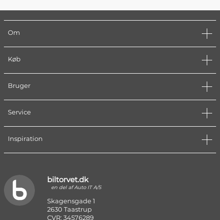
Om
Køb
Bruger
Service
Inspiration
biltorvet.dk
en del af Auto IT A/S
Skagensgade 1
2630 Taastrup
CVR: 34576289