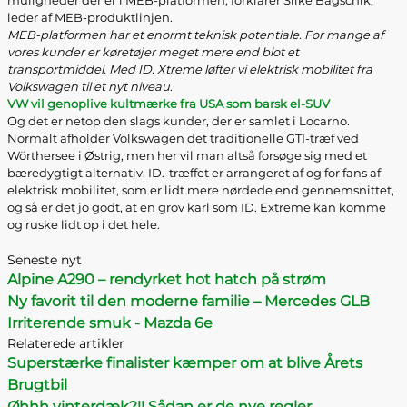
muligheder der er i MEB-platformen, forklarer Silke Bagschik,
leder af MEB-produktlinjen.
MEB-platformen har et enormt teknisk potentiale. For mange af
vores kunder er køretøjer meget mere end blot et
transportmiddel. Med ID. Xtreme løfter vi elektrisk mobilitet fra
Volkswagen til et nyt niveau
.
VW vil genoplive kultmærke fra USA som barsk el-SUV
Og det er netop den slags kunder, der er samlet i Locarno.
Normalt afholder Volkswagen det traditionelle GTI-træf ved
Wörthersee i Østrig, men her vil man altså forsøge sig med et
bæredygtigt alternativ. ID.-træffet er arrangeret af og for fans af
elektrisk mobilitet, som er lidt mere nørdede end gennemsnittet,
og så er det jo godt, at en grov karl som ID. Extreme kan komme
og ruske lidt op i det hele.
Seneste nyt
Alpine A290 – rendyrket hot hatch på strøm
Ny favorit til den moderne familie – Mercedes GLB
Irriterende smuk - Mazda 6e
Relaterede artikler
Superstærke finalister kæmper om at blive Årets
Brugtbil
Øhhh vinterdæk?!! Sådan er de nye regler