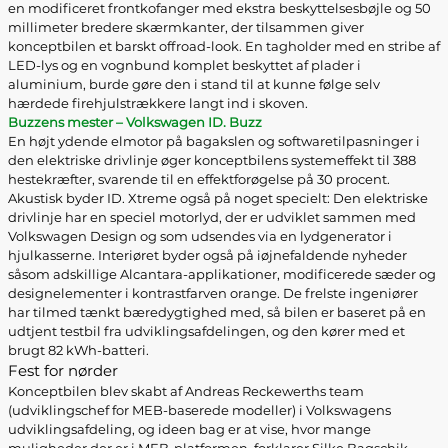
en modificeret frontkofanger med ekstra beskyttelsesbøjle og 50
millimeter bredere skærmkanter, der tilsammen giver
konceptbilen et barskt offroad-look. En tagholder med en stribe af
LED-lys og en vognbund komplet beskyttet af plader i
aluminium, burde gøre den i stand til at kunne følge selv
hærdede firehjulstrækkere langt ind i skoven.
Buzzens mester – Volkswagen ID. Buzz
En højt ydende elmotor på bagakslen og softwaretilpasninger i
den elektriske drivlinje øger konceptbilens systemeffekt til 388
hestekræfter, svarende til en effektforøgelse på 30 procent.
Akustisk byder ID. Xtreme også på noget specielt: Den elektriske
drivlinje har en speciel motorlyd, der er udviklet sammen med
Volkswagen Design og som udsendes via en lydgenerator i
hjulkasserne. Interiøret byder også på iøjnefaldende nyheder
såsom adskillige Alcantara-applikationer, modificerede sæder og
designelementer i kontrastfarven orange. De frelste ingeniører
har tilmed tænkt bæredygtighed med, så bilen er baseret på en
udtjent testbil fra udviklingsafdelingen, og den kører med et
brugt 82 kWh-batteri.
Fest for nørder
Konceptbilen blev skabt af Andreas Reckewerths team
(udviklingschef for MEB-baserede modeller) i Volkswagens
udviklingsafdeling, og ideen bag er at vise, hvor mange