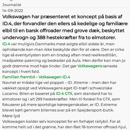
Journalist
14-09-2022
Volkswagen har præsenteret et koncept på basis af
ID.4, der forvandler den ellers så kedelige og familiære
elbil til en barsk offroader med grove dæk, beskyttet
undervogn og 388 hestekræfter fra to elmotorer.
ID.4
var muligvis Danmarks mest solgte elbil sidste år, men
ophidsende kan man ikke beskylde den for at være. Den er cirka
lige så eventyrlysten som en tirsdag aften med reelkreditlån,
madpakke-pakning og beskeder på Aula. Men derfor kan man jo
godt drømme mod høje tinder. Det gør
Volkswagens
seneste
koncept i hvert fald.
Familien fremtid – Volkswagen ID.4
Navnet er måske lige vel poppet – ID. Xtreme – men den har
vækket opsigt ved Volkswagens eget ID-træf i schweiziske
Locarno. Bilen er baseret på
ID.4 GTX
, som standard har to
elmotorer og i alt 299 hestekræfter. Men til forskel fra GTX, som
fokuserer på mere sportslige køreegenskaber, er ID. Extreme
blevet kørt gennem bilernes svar på en Spejdersport-butik.
Mere lyd
Volkswagen kalder selv konceptet for en forhøjet rallybil. For at
komme helt ud i det grønne, har den fået 18-tommer offroad-hjul,