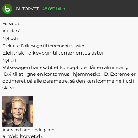
BILTORVET
45.052 biler
Forside
/
Artikler
/
Nyhed
/
Elektrisk Folkevogn til terrænentusiaster
Elektrisk Folkevogn til terrænentusiaster
Nyhed
Volkswagen har skabt et koncept, der får en almindelig
ID.4 til at ligne en kontormus i hjemmesko. ID. Extreme er
optimeret på alle parametre, så den kan komme helt ud i
skoven.
Andreas Lang Hedegaard
alh@biltorvet.dk