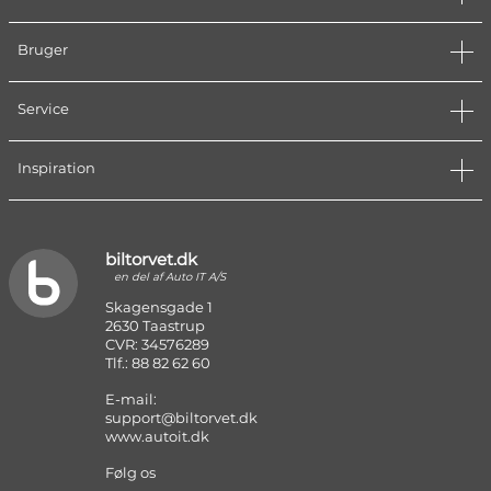
Bruger
Service
Inspiration
biltorvet.dk
en del af Auto IT A/S
Skagensgade 1
2630 Taastrup
CVR: 34576289
Tlf.: 88 82 62 60
E-mail:
support@biltorvet.dk
www.autoit.dk
Følg os