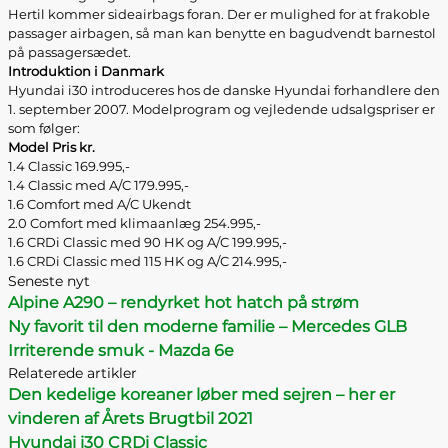
Hertil kommer sideairbags foran. Der er mulighed for at frakoble
passager airbagen, så man kan benytte en bagudvendt barnestol
på passagersædet.
Introduktion i Danmark
Hyundai i30 introduceres hos de danske Hyundai forhandlere den
1. september 2007. Modelprogram og vejledende udsalgspriser er
som følger:
Model Pris kr.
1.4 Classic 169.995,-
1.4 Classic med A/C 179.995,-
1.6 Comfort med A/C Ukendt
2.0 Comfort med klimaanlæg 254.995,-
1.6 CRDi Classic med 90 HK og A/C 199.995,-
1.6 CRDi Classic med 115 HK og A/C 214.995,-
Seneste nyt
Alpine A290 – rendyrket hot hatch på strøm
Ny favorit til den moderne familie – Mercedes GLB
Irriterende smuk - Mazda 6e
Relaterede artikler
Den kedelige koreaner løber med sejren – her er
vinderen af Årets Brugtbil 2021
Hyundai i30 CRDi Classic