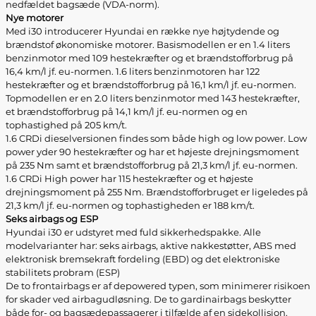
nedfældet bagsæde (VDA-norm).
Nye motorer
Med i30 introducerer Hyundai en række nye højtydende og
brændstof økonomiske motorer. Basismodellen er en 1.4 liters
benzinmotor med 109 hestekræfter og et brændstofforbrug på
16,4 km/l jf. eu-normen. 1.6 liters benzinmotoren har 122
hestekræfter og et brændstofforbrug på 16,1 km/l jf. eu-normen.
Topmodellen er en 2.0 liters benzinmotor med 143 hestekræfter,
et brændstofforbrug på 14,1 km/l jf. eu-normen og en
tophastighed på 205 km/t.
1.6 CRDi dieselversionen findes som både high og low power. Low
power yder 90 hestekræfter og har et højeste drejningsmoment
på 235 Nm samt et brændstofforbrug på 21,3 km/l jf. eu-normen.
1.6 CRDi High power har 115 hestekræfter og et højeste
drejningsmoment på 255 Nm. Brændstofforbruget er ligeledes på
21,3 km/l jf. eu-normen og tophastigheden er 188 km/t.
Seks airbags og ESP
Hyundai i30 er udstyret med fuld sikkerhedspakke. Alle
modelvarianter har: seks airbags, aktive nakkestøtter, ABS med
elektronisk bremsekraft fordeling (EBD) og det elektroniske
stabilitets probram (ESP)
De to frontairbags er af depowered typen, som minimerer risikoen
for skader ved airbagudløsning. De to gardinairbags beskytter
både for- og bagsædepassagerer i tilfælde af en sidekollision.