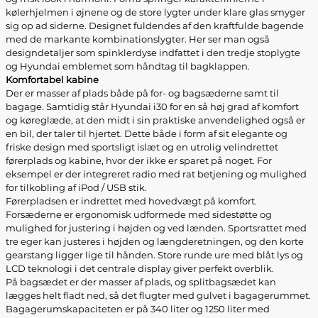
kølerhjelmen i øjnene og de store lygter under klare glas smyger
sig op ad siderne. Designet fuldendes af den kraftfulde bagende
med de markante kombinationslygter. Her ser man også
designdetaljer som spinklerdyse indfattet i den tredje stoplygte
og Hyundai emblemet som håndtag til bagklappen.
Komfortabel kabine
Der er masser af plads både på for- og bagsæderne samt til
bagage. Samtidig står Hyundai i30 for en så høj grad af komfort
og køreglæde, at den midt i sin praktiske anvendelighed også er
en bil, der taler til hjertet. Dette både i form af sit elegante og
friske design med sportsligt islæt og en utrolig velindrettet
førerplads og kabine, hvor der ikke er sparet på noget. For
eksempel er der integreret radio med rat betjening og mulighed
for tilkobling af iPod / USB stik.
Førerpladsen er indrettet med hovedvægt på komfort.
Forsæderne er ergonomisk udformede med sidestøtte og
mulighed for justering i højden og ved lænden. Sportsrattet med
tre eger kan justeres i højden og længderetningen, og den korte
gearstang ligger lige til hånden. Store runde ure med blåt lys og
LCD teknologi i det centrale display giver perfekt overblik.
På bagsædet er der masser af plads, og splitbagsædet kan
lægges helt fladt ned, så det flugter med gulvet i bagagerummet.
Bagagerumskapaciteten er på 340 liter og 1250 liter med