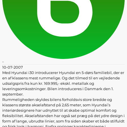
-
10-07-2007
Med Hyundai i30 introducerer Hyundai en 5-dørs familiebil, der er
en af klassens mest rummelige. Og det tilmed til en vejledende
udsalgspris fra kun kr. 169.995,- ekskl. metallak og
leveringsomkostninger. Bilen introduceres i Danmark den 1.
september.
Rummeligheden skyldes bilens forholdsvis store bredde og
klassens største akselafstand på 2,65 meter, som Hyundai’s
interiørdesignere har udnyttet til at skabe optimal komfort og
fleksibilitet. Akselafstanden har også sat præg på det ydre design i
form af lange, ubrudte linier, som fra siden skaber et både stilfuldt
og frisk look i harmoni. Forfra springer karakterlinierne i