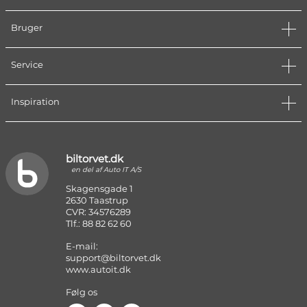
Bruger
Service
Inspiration
biltorvet.dk
en del af Auto IT A/S
Skagensgade 1
2630 Taastrup
CVR: 34576289
Tlf.: 88 82 62 60
E-mail:
support@biltorvet.dk
www.autoit.dk
Følg os