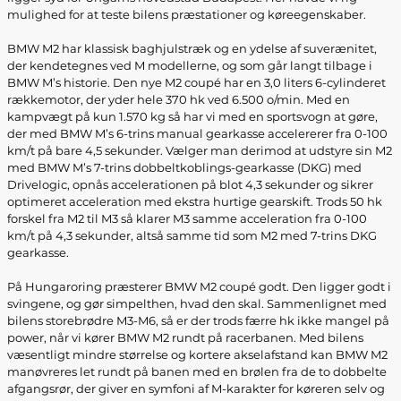
mulighed for at teste bilens præstationer og køreegenskaber.
BMW M2 har klassisk baghjulstræk og en ydelse af suverænitet,
der kendetegnes ved M modellerne, og som går langt tilbage i
BMW M’s historie. Den nye M2 coupé har en 3,0 liters 6-cylinderet
rækkemotor, der yder hele 370 hk ved 6.500 o/min. Med en
kampvægt på kun 1.570 kg så har vi med en sportsvogn at gøre,
der med BMW M’s 6-trins manual gearkasse accelererer fra 0-100
km/t på bare 4,5 sekunder. Vælger man derimod at udstyre sin M2
med BMW M’s 7-trins dobbeltkoblings-gearkasse (DKG) med
Drivelogic, opnås accelerationen på blot 4,3 sekunder og sikrer
optimeret acceleration med ekstra hurtige gearskift. Trods 50 hk
forskel fra M2 til M3 så klarer M3 samme acceleration fra 0-100
km/t på 4,3 sekunder, altså samme tid som M2 med 7-trins DKG
gearkasse.
På Hungaroring præsterer BMW M2 coupé godt. Den ligger godt i
svingene, og gør simpelthen, hvad den skal. Sammenlignet med
bilens storebrødre M3-M6, så er der trods færre hk ikke mangel på
power, når vi kører BMW M2 rundt på racerbanen. Med bilens
væsentligt mindre størrelse og kortere akselafstand kan BMW M2
manøvreres let rundt på banen med en brølen fra de to dobbelte
afgangsrør, der giver en symfoni af M-karakter for køreren selv og