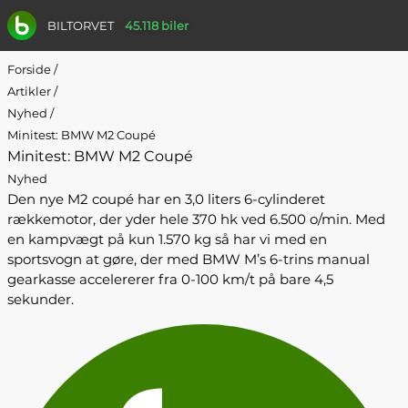
BILTORVET
45.118 biler
Forside
/
Artikler
/
Nyhed
/
Minitest: BMW M2 Coupé
Minitest: BMW M2 Coupé
Nyhed
Den nye M2 coupé har en 3,0 liters 6-cylinderet
rækkemotor, der yder hele 370 hk ved 6.500 o/min. Med
en kampvægt på kun 1.570 kg så har vi med en
sportsvogn at gøre, der med BMW M’s 6-trins manual
gearkasse accelererer fra 0-100 km/t på bare 4,5
sekunder.