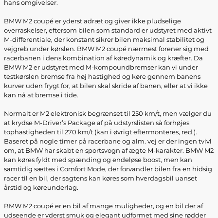
hans omgivelser.
BMW M2 coupé er yderst adræt og giver ikke pludselige
overraskelser, eftersom bilen som standard er udstyret med aktivt
M-differentiale, der konstant sikrer bilen maksimal stabilitet og
vejgreb under kørslen. BMW M2 coupé nærmest forener sig med
racerbanen i dens kombination af køredynamik og kræfter. Da
BMW M2 er udstyret med M-kompoundbremser kan vi under
testkørslen bremse fra høj hastighed og køre gennem banens
kurver uden frygt for, at bilen skal skride af banen, eller at vi ikke
kan nå at bremse i tide.
Normalt er M2 elektronisk begrænset til 250 km/t, men vælger du
at krydse M-Driver’s Package af på udstyrslisten så forhøjes
tophastigheden til 270 km/t (kan i øvrigt eftermonteres, red.).
Baseret på nogle timer på racerbane og alm. vej er der ingen tvivl
om, at BMW har skabt en sportsvogn af ægte M-karakter. BMW M2
kan køres fyldt med spænding og endeløse boost, men kan
samtidig sættes i Comfort Mode, der forvandler bilen fra en hidsig
racer til en bil, der sagtens kan køres som hverdagsbil uanset
årstid og køreunderlag.
BMW M2 coupé er en bil af mange muligheder, og en bil der af
udseende er yderst smuk og elegant udformet med sine rødder