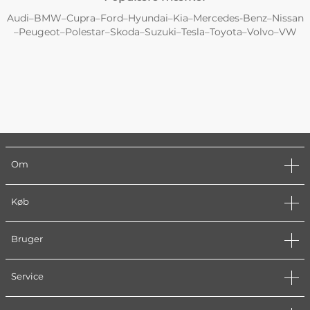
Audi
BMW
Cupra
Ford
Hyundai
Kia
Mercedes-Benz
Nissan
–
–
–
–
–
–
–
Peugeot
Polestar
Skoda
Suzuki
Tesla
Toyota
Volvo
VW
–
–
–
–
–
–
–
–
Om
Køb
Bruger
Service