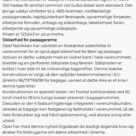
100 hestes 16 ventilet common rail turbo diesel som standard. Det
øvrige udstyr omfatter bl.a. ABS-bremser, nedfældeligt
passagersæde, højdejusterbart førersæde, opvarmelige forsæder,
elbetjente forruder, airbags og sideairbags, læselamper foran,
elbetjente og opvarmelige sidespejle.
Prisen er 123.643 kr. plus moms.
Sikkerhed for passagererne
Opel fabrikken har udviklet en forstærket adskillelse til
varerummet for at opnå øget sikkerhed for fører og passager.
Activan er derfor udstyret med en lodret kant i hele varerummets
bredde og en perforeret stålplade bag føreren. Stålpladen er
boltet i hver side til de indvendige tagprofiler. Denne stærke
konstruktion er valgt, så den opfylder bestemmelserne i EU-
direktiv 96/79*199/98 for bagage, uanset at dette ikke er et krav i
denne type biler.
Konstruktionen er specielt testet i en frontal kollisionstest ved 50
km/t med to 18 kilo tunge kasser placeret i bagagerummet.
Desuden er der 4 fastsurringskroge integreret i varerumsbunden,
således at bagage kan fastgøres og fastholdes i varerummet, så de
ikke forskubber sig ved hård opbremsning, ved skarpe sving eller
uheld.
Opel har med denne nyhed tilgodeset de stadigt stigende krav og
ønsker fra forbrugerne om større sikkerhed i bilerne.