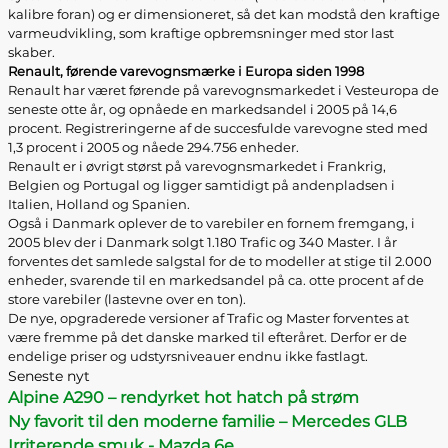
kalibre foran) og er dimensioneret, så det kan modstå den kraftige
varmeudvikling, som kraftige opbremsninger med stor last
skaber.
Renault, førende varevognsmærke i Europa siden 1998
Renault har været førende på varevognsmarkedet i Vesteuropa de
seneste otte år, og opnåede en markedsandel i 2005 på 14,6
procent. Registreringerne af de succesfulde varevogne sted med
1,3 procent i 2005 og nåede 294.756 enheder.
Renault er i øvrigt størst på varevognsmarkedet i Frankrig,
Belgien og Portugal og ligger samtidigt på andenpladsen i
Italien, Holland og Spanien.
Også i Danmark oplever de to varebiler en fornem fremgang, i
2005 blev der i Danmark solgt 1.180 Trafic og 340 Master. I år
forventes det samlede salgstal for de to modeller at stige til 2.000
enheder, svarende til en markedsandel på ca. otte procent af de
store varebiler (lastevne over en ton).
De nye, opgraderede versioner af Trafic og Master forventes at
være fremme på det danske marked til efteråret. Derfor er de
endelige priser og udstyrsniveauer endnu ikke fastlagt.
Seneste nyt
Alpine A290 – rendyrket hot hatch på strøm
Ny favorit til den moderne familie – Mercedes GLB
Irriterende smuk - Mazda 6e