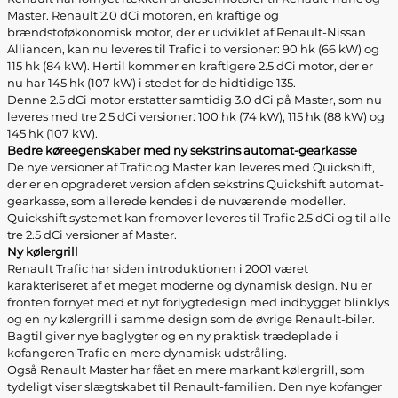
Master. Renault 2.0 dCi motoren, en kraftige og
brændstoføkonomisk motor, der er udviklet af Renault-Nissan
Alliancen, kan nu leveres til Trafic i to versioner: 90 hk (66 kW) og
115 hk (84 kW). Hertil kommer en kraftigere 2.5 dCi motor, der er
nu har 145 hk (107 kW) i stedet for de hidtidige 135.
Denne 2.5 dCi motor erstatter samtidig 3.0 dCi på Master, som nu
leveres med tre 2.5 dCi versioner: 100 hk (74 kW), 115 hk (88 kW) og
145 hk (107 kW).
Bedre køreegenskaber med ny sekstrins automat-gearkasse
De nye versioner af Trafic og Master kan leveres med Quickshift,
der er en opgraderet version af den sekstrins Quickshift automat-
gearkasse, som allerede kendes i de nuværende modeller.
Quickshift systemet kan fremover leveres til Trafic 2.5 dCi og til alle
tre 2.5 dCi versioner af Master.
Ny kølergrill
Renault Trafic har siden introduktionen i 2001 været
karakteriseret af et meget moderne og dynamisk design. Nu er
fronten fornyet med et nyt forlygtedesign med indbygget blinklys
og en ny kølergrill i samme design som de øvrige Renault-biler.
Bagtil giver nye baglygter og en ny praktisk trædeplade i
kofangeren Trafic en mere dynamisk udstråling.
Også Renault Master har fået en mere markant kølergrill, som
tydeligt viser slægtskabet til Renault-familien. Den nye kofanger