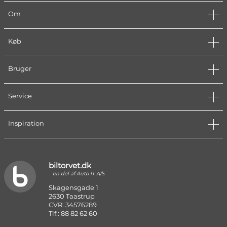
Om
Køb
Bruger
Service
Inspiration
biltorvet.dk
en del af Auto IT A/S
Skagensgade 1
2630 Taastrup
CVR: 34576289
Tlf.: 88 82 62 60