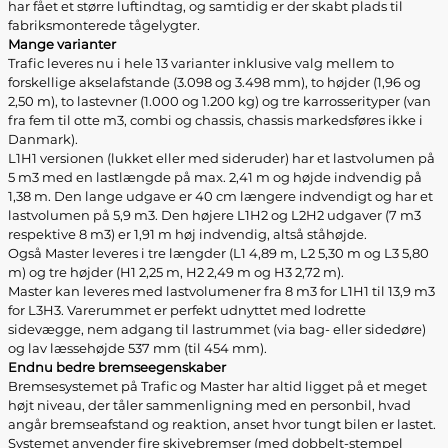
har fået et større luftindtag, og samtidig er der skabt plads til
fabriksmonterede tågelygter.
Mange varianter
Trafic leveres nu i hele 13 varianter inklusive valg mellem to
forskellige akselafstande (3.098 og 3.498 mm), to højder (1,96 og
2,50 m), to lastevner (1.000 og 1.200 kg) og tre karrosserityper (van
fra fem til otte m3, combi og chassis, chassis markedsføres ikke i
Danmark).
L1H1 versionen (lukket eller med sideruder) har et lastvolumen på
5 m3 med en lastlængde på max. 2,41 m og højde indvendig på
1,38 m. Den lange udgave er 40 cm længere indvendigt og har et
lastvolumen på 5,9 m3. Den højere L1H2 og L2H2 udgaver (7 m3
respektive 8 m3) er 1,91 m høj indvendig, altså ståhøjde.
Også Master leveres i tre længder (L1 4,89 m, L2 5,30 m og L3 5,80
m) og tre højder (H1 2,25 m, H2 2,49 m og H3 2,72 m).
Master kan leveres med lastvolumener fra 8 m3 for L1H1 til 13,9 m3
for L3H3. Varerummet er perfekt udnyttet med lodrette
sidevægge, nem adgang til lastrummet (via bag- eller sidedøre)
og lav læssehøjde 537 mm (til 454 mm).
Endnu bedre bremseegenskaber
Bremsesystemet på Trafic og Master har altid ligget på et meget
højt niveau, der tåler sammenligning med en personbil, hvad
angår bremseafstand og reaktion, anset hvor tungt bilen er lastet.
Systemet anvender fire skivebremser (med dobbelt-stempel