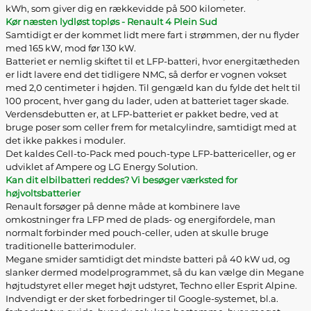
kWh, som giver dig en rækkevidde på 500 kilometer.
Kør næsten lydløst topløs - Renault 4 Plein Sud
Samtidigt er der kommet lidt mere fart i strømmen, der nu flyder
med 165 kW, mod før 130 kW.
Batteriet er nemlig skiftet til et LFP-batteri, hvor energitætheden
er lidt lavere end det tidligere NMC, så derfor er vognen vokset
med 2,0 centimeter i højden. Til gengæld kan du fylde det helt til
100 procent, hver gang du lader, uden at batteriet tager skade.
Verdensdebutten er, at LFP-batteriet er pakket bedre, ved at
bruge poser som celler frem for metalcylindre, samtidigt med at
det ikke pakkes i moduler.
Det kaldes Cell-to-Pack med pouch-type LFP-battericeller, og er
udviklet af Ampere og LG Energy Solution.
Kan dit elbilbatteri reddes? Vi besøger værksted for
højvoltsbatterier
Renault forsøger på denne måde at kombinere lave
omkostninger fra LFP med de plads- og energifordele, man
normalt forbinder med pouch-celler, uden at skulle bruge
traditionelle batterimoduler.
Megane smider samtidigt det mindste batteri på 40 kW ud, og
slanker dermed modelprogrammet, så du kan vælge din Megane
højtudstyret eller meget højt udstyret, Techno eller Esprit Alpine.
Indvendigt er der sket forbedringer til Google-systemet, bl.a.