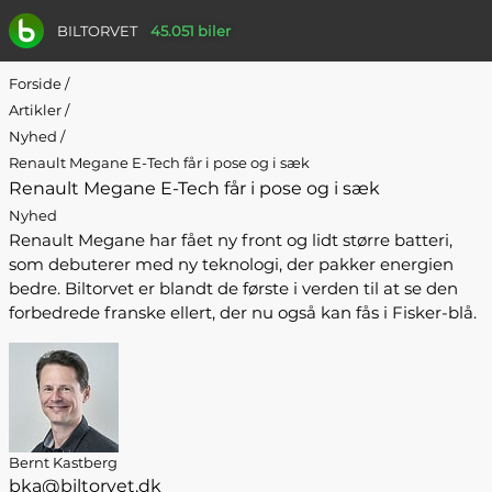
BILTORVET
45.051 biler
Forside
/
Artikler
/
Nyhed
/
Renault Megane E-Tech får i pose og i sæk
Renault Megane E-Tech får i pose og i sæk
Nyhed
Renault Megane har fået ny front og lidt større batteri,
som debuterer med ny teknologi, der pakker energien
bedre. Biltorvet er blandt de første i verden til at se den
forbedrede franske ellert, der nu også kan fås i Fisker-blå.
Bernt Kastberg
bka@biltorvet.dk