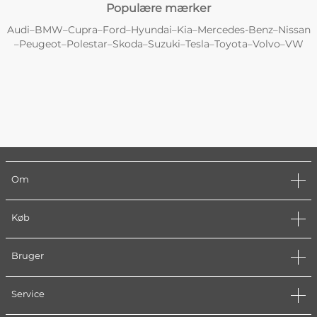
Populære mærker
Audi
BMW
Cupra
Ford
Hyundai
Kia
Mercedes-Benz
Nissan
–
–
–
–
–
–
–
Peugeot
Polestar
Skoda
Suzuki
Tesla
Toyota
Volvo
VW
–
–
–
–
–
–
–
–
Om
Køb
Bruger
Service