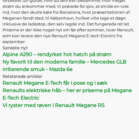
forbedret tur-guide, hvor du selv kan bestemme, hvor meget
strøm du ankommer med. Vi prøvede for sjov, at smide en rute
ind, hvor den skulle køre fra Barcelona, hvor præsentationen af
Meganen fandt sted, til København, hvilket ville tage et døgn
inklusive de ladestop, den selv lagde ind. Det fungerede ret let.
Priserne er der ikke noget nyt om før efter sommer, lover Renault,
som kan levere den nye Renault Megane E-tech Electric fra
september.
Seneste nyt
Alpine A290 – rendyrket hot hatch på strøm
Ny favorit til den moderne familie – Mercedes GLB
Irriterende smuk - Mazda 6e
Relaterede artikler
Renault Megane E-Tech får i pose og i sæk
Renaults elektriske håb – her er priserne på Megane
E-Tech Electric
Vi ryster med røven i Renault Megane RS