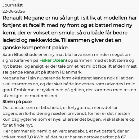
Journalist
22-06-2026
Renault Megane er nu så langt i sit liv, at modellen har
fortjent et facelift med ny front og et batteri med ny
kemi, der er vokset en smule, så du både får bedre
ladetid og rækkevidde. Til sammen giver det en
ganske kompetent pakke.
Satin Blue Shade er en ny mat blå farve (som minder meget om
signaturfarven på
Fisker Ocean
) og sammen med et lidt større og
nyt batteri og ansigt, er der tale om et ret mildt facelift af den mest
sælgende Renault på strøm i Danmark.
Megane har i sin nuværende form eksisteret længe nok til at den
skal strammes op, og det sker både indvortes, som udvortes i mild
grad. Emblemet er rykket ned på grillen, der sammen med resten
af ansigtet er moderniseret.
Strøm på pose
Det eneste, som er bibeholdt, er forlygterne, mens det for
bagenden forholder sig næsten omvendt, for her er det næsten
kun baglygterne, som er nye. Ellers er det bugen, vi skal skære op,
for at finde nyt.
Her gemmer sig nemlig en verdensdebut, et nyt batteri, der er
vokset med 7,0 kWh, så det nu er har en nettokapacitet på 67