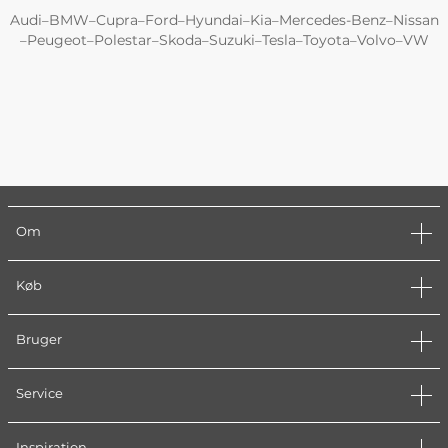
Audi
BMW
Cupra
Ford
Hyundai
Kia
Mercedes-Benz
Nissan
–
–
–
–
–
–
–
Peugeot
Polestar
Skoda
Suzuki
Tesla
Toyota
Volvo
VW
–
–
–
–
–
–
–
–
Om
Køb
Bruger
Service
Inspiration