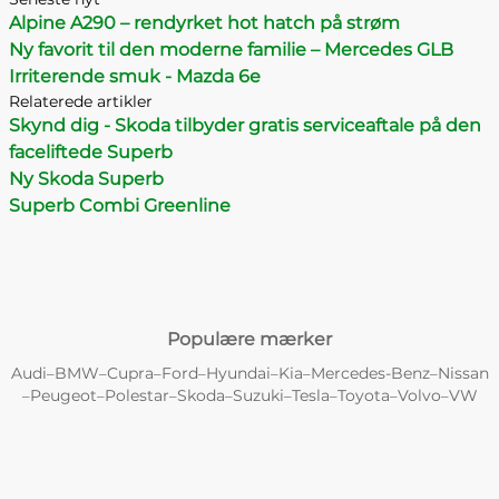
Alpine A290 – rendyrket hot hatch på strøm
Ny favorit til den moderne familie – Mercedes GLB
Irriterende smuk - Mazda 6e
Relaterede artikler
Skynd dig - Skoda tilbyder gratis serviceaftale på den
faceliftede Superb
Ny Skoda Superb
Superb Combi Greenline
Populære mærker
Audi
BMW
Cupra
Ford
Hyundai
Kia
Mercedes-Benz
Nissan
–
–
–
–
–
–
–
Peugeot
Polestar
Skoda
Suzuki
Tesla
Toyota
Volvo
VW
–
–
–
–
–
–
–
–