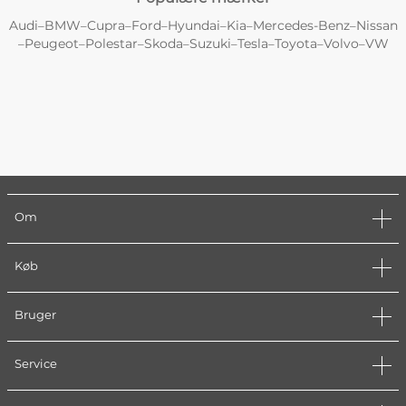
Audi
BMW
Cupra
Ford
Hyundai
Kia
Mercedes-Benz
Nissan
–
–
–
–
–
–
–
Peugeot
Polestar
Skoda
Suzuki
Tesla
Toyota
Volvo
VW
–
–
–
–
–
–
–
–
Om
Køb
Bruger
Service