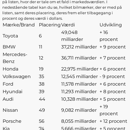
på listen, hvor der er tale om et fald i markedsværdien. I
nedestående tabel kan du se, hvilket bilmærker, der er med på
listen, samt deres placering, deres frem eller tilbagegang i
procent og deres værdi i dollars.
Mærke/Brand
Placering
Værdi
Udvikling
49,048
+ 16
Toyota
6
milliarder
procent
BMW
11
37,212 milliarder
+ 9 procent
Mercedes-
12
36,711 milliarder
+ 7 procent
Benz
Honda
19
22,975 milliarder
+ 6 procent
Volkswagen
35
12,545 milliarder
- 9 procent
Ford
38
11,578 milliarder
+ 6 procent
Hyundai
39
11,293 milliarder
+ 8 procent
Audi
44
10,328 milliarder
+ 5 procent
+ 19
Nissan
49
9,082 milliarder
procent
Porsche
56
8,055 milliarder
+ 12 procent
Kia
74
5,666 milliarder
+ 5 procent