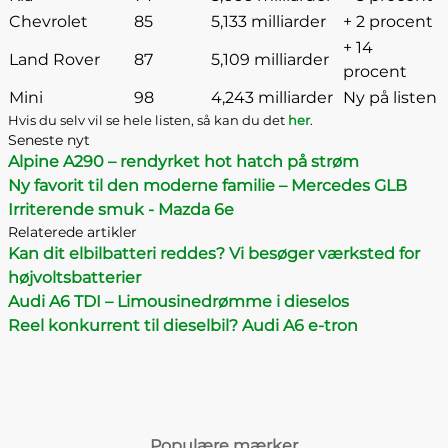
Chevrolet
85
5,133 milliarder
+ 2 procent
+ 14
Land Rover
87
5,109 milliarder
procent
Mini
98
4,243 milliarder
Ny på listen
Hvis du selv vil se hele listen, så kan du det
her
.
Seneste nyt
Alpine A290 – rendyrket hot hatch på strøm
Ny favorit til den moderne familie – Mercedes GLB
Irriterende smuk - Mazda 6e
Relaterede artikler
Kan dit elbilbatteri reddes? Vi besøger værksted for
højvoltsbatterier
Audi A6 TDI – Limousinedrømme i dieselos
Reel konkurrent til dieselbil? Audi A6 e-tron
Populære mærker