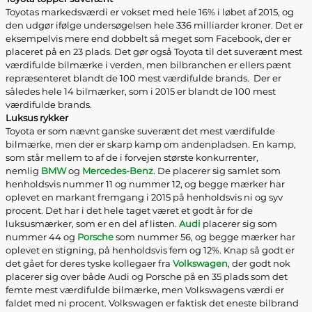
Toyotas markedsværdi er vokset med hele 16% i løbet af 2015, og
den udgør ifølge undersøgelsen hele 336 milliarder kroner. Det er
eksempelvis mere end dobbelt så meget som Facebook, der er
placeret på en 23 plads. Det gør også Toyota til det suverænt mest
værdifulde bilmærke i verden, men bilbranchen er ellers pænt
repræsenteret blandt de 100 mest værdifulde brands. Der er
således hele 14 bilmærker, som i 2015 er blandt de 100 mest
værdifulde brands.
Luksus rykker
Toyota er som nævnt ganske suverænt det mest værdifulde
bilmærke, men der er skarp kamp om andenpladsen. En kamp,
som står mellem to af de i forvejen største konkurrenter,
nemlig
BMW
og
Mercedes-Benz
. De placerer sig samlet som
henholdsvis nummer 11 og nummer 12, og begge mærker har
oplevet en markant fremgang i 2015 på henholdsvis ni og syv
procent. Det har i det hele taget været et godt år for de
luksusmærker, som er en del af listen.
Audi
placerer sig som
nummer 44 og
Porsche
som nummer 56, og begge mærker har
oplevet en stigning, på henholdsvis fem og 12%. Knap så godt er
det gået for deres tyske kollegaer fra
Volkswagen
, der godt nok
placerer sig over både Audi og Porsche på en 35 plads som det
femte mest værdifulde bilmærke, men Volkswagens værdi er
faldet med ni procent. Volkswagen er faktisk det eneste bilbrand