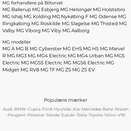
MG forhandlere på Biltorvet
MG Ballerup
MG Esbjerg
MG Helsingør
MG Holstebro
MG Ishøj
MG Kolding
MG Nykøbing F
MG Odense
MG
Ringkøbing
MG Roskilde
MG Slagelse
MG Thisted
MG
Valby
MG Viborg
MG Viby
MG Aalborg
MG modeller
MG A
MG B
MG Cyberster
MG EHS
MG HS
MG Marvel
R
MG MG3
MG MG4 Electric
MG MG4 Urban
MG MG5
Electric
MG MGS5 Electric
MG MGS6 Electric
MG
Midget
MG RV8
MG TF
MG ZS
MG ZS EV
Populære mærker
Audi
BMW
Cupra
Ford
Hyundai
Kia
Mercedes-Benz
Nissan
–
–
–
–
–
–
–
Peugeot
Polestar
Skoda
Suzuki
Tesla
Toyota
Volvo
VW
–
–
–
–
–
–
–
–